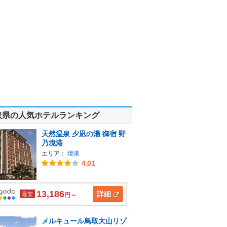
取県の人気ホテルランキング
天然温泉 夕凪の湯 御宿 野
乃境港
エリア：
境港
4.01
13,186
詳細
最安
円～
メルキュール鳥取大山リゾ