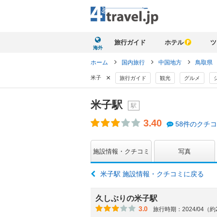
旅行ガイド
ホテル
ツ
海外
ホーム
国内旅行
中国地方
鳥取県
×
米子
旅行ガイド
観光
グルメ
米子駅
駅
3.40
58件のクチ
施設情報・クチコミ
写真
米子駅 施設情報・クチコミに戻る
久しぶりの米子駅
3.0
旅行時期：2024/04（