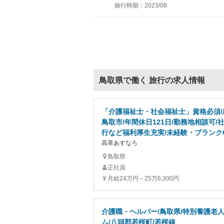
旅行時期：2023/08
鳥取県で働く 旅行の求人情報
「介護福祉士・社会福祉士」資格必須/
鳥取市/年間休日121日/勤務地相談可/
行など福利厚生充実/未経験・ブランク
高草あすなろ
鳥取県
正社員
月給24万円～25万6,300円
介護職・ヘルパー/鳥取県/特別養護老
ム/八頭郡若桜町/若桜線