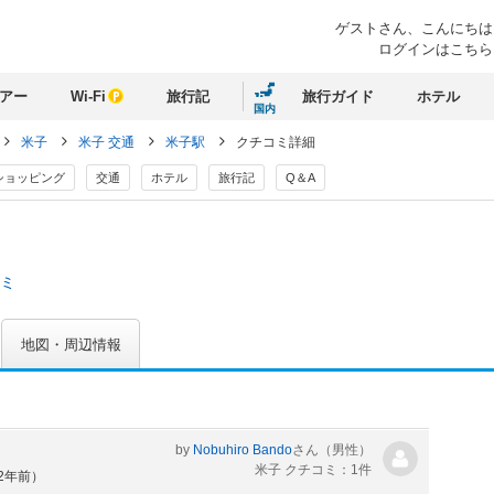
ゲストさん、
こんにちは
ログインはこちら
アー
Wi-Fi
旅行記
旅行ガイド
ホテル
国内
米子
米子 交通
米子駅
クチコミ詳細
ショッピング
交通
ホテル
旅行記
Q＆A
コミ
地図・周辺情報
by
Nobuhiro Bando
さん
（男性）
米子 クチコミ：1件
約2年前）