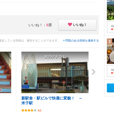
いいね！
いいね！：
0
票
違反している投稿は、報告することができます。
問題のある投稿を連絡する
3
次のクチコミ
新駅舎・駅ビルで快適に変貌！ ～
米子駅
4.0