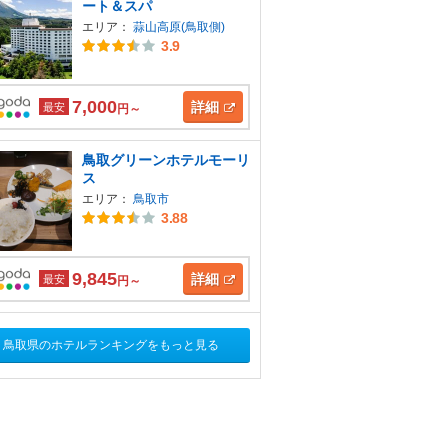
ート＆スパ
エリア：
蒜山高原(鳥取側)
3.9
7,000
詳細
最安
円～
鳥取グリーンホテルモーリ
ス
エリア：
鳥取市
3.88
9,845
詳細
最安
円～
鳥取県のホテルランキングをもっと見る