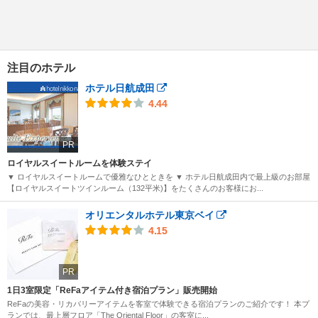
注目のホテル
ホテル日航成田
4.44
PR
ロイヤルスイートルームを体験ステイ
▼ ロイヤルスイートルームで優雅なひとときを ▼ ホテル日航成田内で最上級のお部屋
【ロイヤルスイートツインルーム（132平米)】をたくさんのお客様にお...
オリエンタルホテル東京ベイ
4.15
PR
1日3室限定「ReFaアイテム付き宿泊プラン」販売開始
ReFaの美容・リカバリーアイテムを客室で体験できる宿泊プランのご紹介です！ 本プ
ランでは、最上層フロア「The Oriental Floor」の客室に...