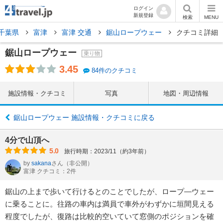
ログイン
新規登録
検索
MENU
千葉県
富津
富津 交通
鋸山ロープウェー
クチコミ詳細
鋸山ロープウェー
乗り物
3.45
84件のクチコミ
施設情報・クチコミ
写真
地図・周辺情報
鋸山ロープウェー 施設情報・クチコミに戻る
4分で山頂へ
5.0
旅行時期：2023/11（約3年前）
by
sakana
さん
（非公開）
富津 クチコミ：2件
鋸山の上まで歩いて行けるとのことでしたが、ロープ―ウェー
に乗ることに。往路の車内は満員で車外がわずかに垣間見える
程度でしたが、復路は比較的空いていて窓側のポジションを確