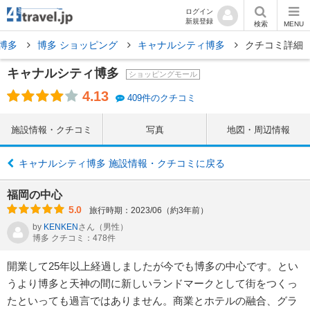
ログイン
新規登録
検索
MENU
博多
博多 ショッピング
キャナルシティ博多
クチコミ詳細
キャナルシティ博多
ショッピングモール
4.13
409件のクチコミ
施設情報・クチコミ
写真
地図・周辺情報
キャナルシティ博多 施設情報・クチコミに戻る
福岡の中心
5.0
旅行時期：2023/06（約3年前）
by
KENKEN
さん
（男性）
博多 クチコミ：478件
開業して25年以上経過しましたが今でも博多の中心です。とい
うより博多と天神の間に新しいランドマークとして街をつくっ
たといっても過言ではありません。商業とホテルの融合、グラ