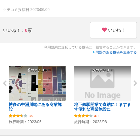
クチコミ投稿日:2023/06/09
いいね！
いいね！：
0
票
利用規約に違反している投稿は、報告することができます。
問題のある投稿を連絡する
前のクチコミ
次のクチコミ
博多の中洲川端にある商業施
地下鉄駅開業で直結に！ますま
設
す便利な商業施設に
3.5
4.0
旅行時期：2023/05
旅行時期：2023/08