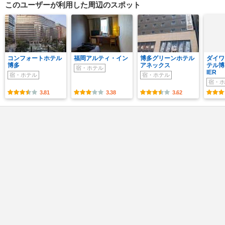
このユーザーが利用した周辺のスポット
コンフォートホテル
福岡アルティ・イン
博多グリーンホテル
ダイワ
博多
アネックス
テル博
宿・ホテル
IER
宿・ホテル
宿・ホテル
宿・ホ
3.81
3.38
3.62