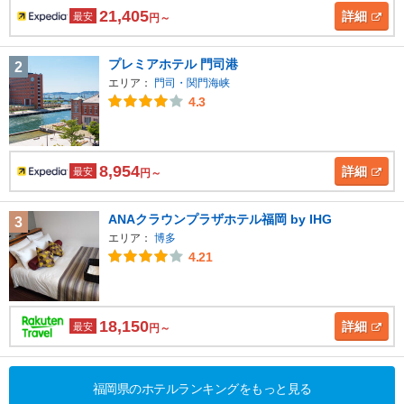
21,405
詳細
最安
円～
プレミアホテル 門司港
2
エリア：
門司・関門海峡
4.3
8,954
詳細
最安
円～
ANAクラウンプラザホテル福岡 by IHG
3
エリア：
博多
4.21
18,150
詳細
最安
円～
福岡県のホテルランキングをもっと見る