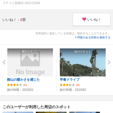
クチコミ投稿日:2021/12/04
いいね！
いいね！：
0
票
利用規約に違反している投稿は、報告することができます。
問題のある投稿を連絡する
前のクチコミ
次のクチコミ
館山の暖かさを感じた
早春ドライブ
3.5
3.5
旅行時期：2020/01
旅行時期：2020/02
このユーザーが利用した周辺のスポット