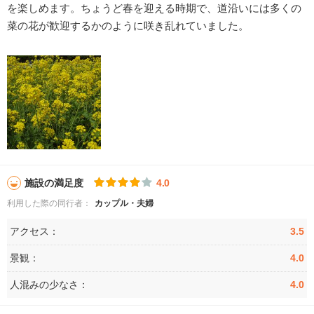
を楽しめます。ちょうど春を迎える時期で、道沿いには多くの
菜の花が歓迎するかのように咲き乱れていました。
施設の満足度
4.0
利用した際の同行者：
カップル・夫婦
アクセス：
3.5
景観：
4.0
人混みの少なさ：
4.0