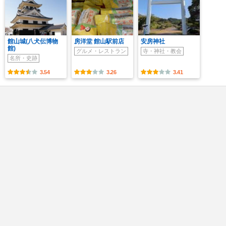
館山城(八犬伝博物
房洋堂 館山駅前店
安房神社
館)
グルメ・レストラン
寺・神社・教会
名所・史跡
3.54
3.26
3.41