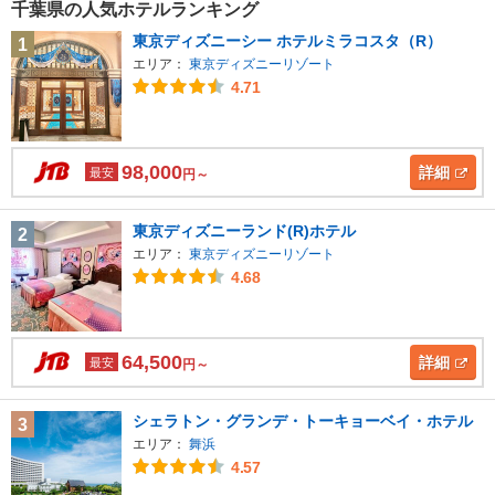
千葉県の人気ホテルランキング
東京ディズニーシー ホテルミラコスタ（R）
1
エリア：
東京ディズニーリゾート
4.71
98,000
詳細
最安
円～
東京ディズニーランド(R)ホテル
2
エリア：
東京ディズニーリゾート
4.68
64,500
詳細
最安
円～
シェラトン・グランデ・トーキョーベイ・ホテル
3
エリア：
舞浜
4.57