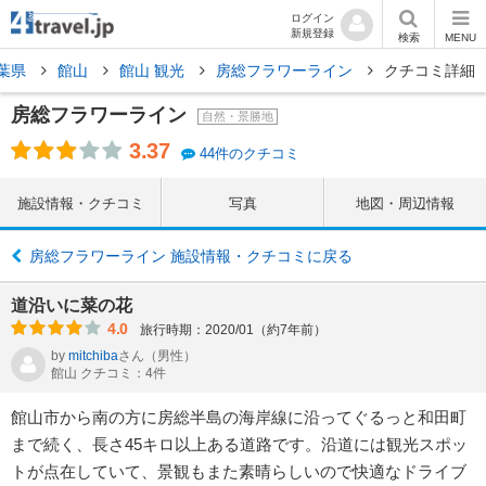
ログイン
新規登録
検索
MENU
葉県
館山
館山 観光
房総フラワーライン
クチコミ詳細
房総フラワーライン
自然・景勝地
3.37
44件のクチコミ
施設情報・クチコミ
写真
地図・周辺情報
房総フラワーライン 施設情報・クチコミに戻る
道沿いに菜の花
4.0
旅行時期：2020/01（約7年前）
by
mitchiba
さん
（男性）
館山 クチコミ：4件
館山市から南の方に房総半島の海岸線に沿ってぐるっと和田町
まで続く、長さ45キロ以上ある道路です。沿道には観光スポッ
トが点在していて、景観もまた素晴らしいので快適なドライブ