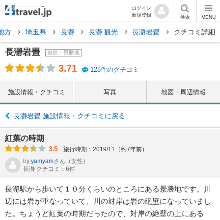
ログイン
新規登録
検索
MENU
地方
埼玉県
長瀞
長瀞 観光
長瀞岩畳
クチコミ詳細
長瀞岩畳
自然・景勝地
3.71
128件のクチコミ
施設情報・クチコミ
写真
地図・周辺情報
長瀞岩畳 施設情報・クチコミに戻る
紅葉の時期
3.5
旅行時期：2019/11（約7年前）
by
yamyam
さん
（女性）
長瀞 クチコミ：6件
長瀞駅から歩いて１０分くらいのところにある景勝地です。川
辺には岩が重なっていて、川の対岸は岩の絶壁になっていまし
た。ちょうど紅葉の時期だったので、対岸の絶壁の上にある