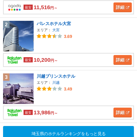
11,516
詳細
最安
円～
パレスホテル大宮
2
エリア：
大宮
3.69
10,200
詳細
最安
円～
川越プリンスホテル
3
エリア：
川越
3.49
13,986
詳細
最安
円～
埼玉県のホテルランキングをもっと見る