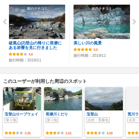
前のクチコミ
次のクチコミ
破風山(2)登山の帰りに長瀞に
美しい川の風景
ある岩畳を見に行きました
5.0
4.0
旅行時期：2019/11
旅行時期：2019/11
このユーザーが利用した周辺のスポット
宝登山ロープウェイ
長瀞川くだり
宝登山
荒川ラ
乗り物
乗り物
自然・景勝地
名所・
3.36
3.41
3.49