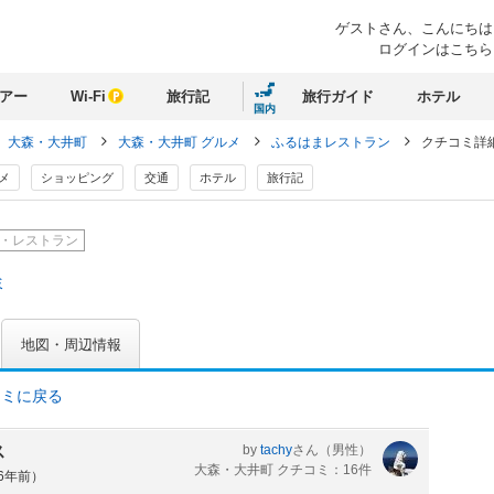
ゲストさん、
こんにちは
ログインはこちら
アー
Wi-Fi
旅行記
旅行ガイド
ホテル
国内
大森・大井町
大森・大井町 グルメ
ふるはまレストラン
クチコミ詳
メ
ショッピング
交通
ホテル
旅行記
・レストラン
ミ
地図・周辺情報
コミに戻る
ス
by
tachy
さん
（男性）
大森・大井町 クチコミ：16件
約6年前）