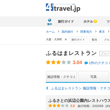
旅行ガイド
ホテル
ツ
海外
ホーム
国内旅行
関東地方
東京
×
大森・大井町
旅行ガイド
観光
グル
ふるはまレストラン
グルメ
3.04
1件のクチコ
施設情報・クチコミ
写真
ふるはまレストラン 施設情報・クチ
ふるさとの浜辺公園内レストハウ
3.0
旅行時期：2020/09（