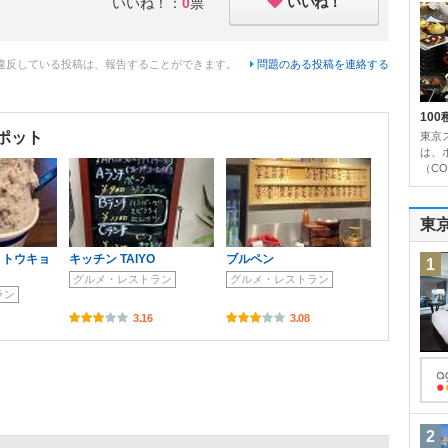
いいね！
いいね！：
0
票
違反している投稿は、報告することができます。
問題のある投稿を連絡する
10
ポット
東京
は、
（CO
東
 トウキョ
キッチン TAIYO
ブルペン
1
グルメ・レストラン
グルメ・レストラン
ラン
3.16
3.08
2