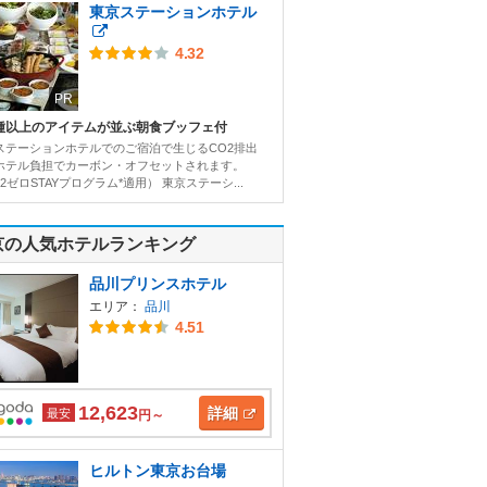
東京ステーションホテル
4.32
PR
0種以上のアイテムが並ぶ朝食ブッフェ付
ステーションホテルでのご宿泊で生じるCO2排出
ホテル負担でカーボン・オフセットされます。
2ゼロSTAYプログラム*適用） 東京ステーシ...
京の人気ホテルランキング
品川プリンスホテル
エリア：
品川
4.51
12,623
詳細
最安
円～
ヒルトン東京お台場