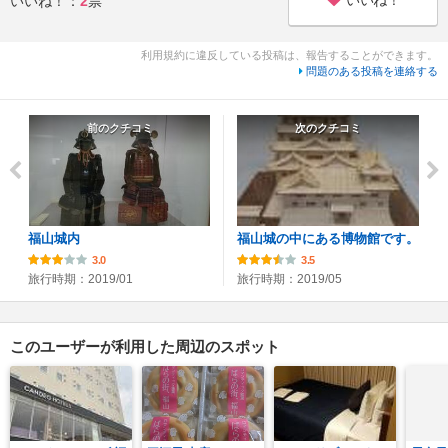
いいね！
いいね！：
2
票
利用規約に違反している投稿は、報告することができます。
問題のある投稿を連絡する
前のクチコミ
次のクチコミ
福山城内
福山城の中にある博物館です。
3.0
3.5
旅行時期：2019/01
旅行時期：2019/05
このユーザーが利用した周辺のスポット