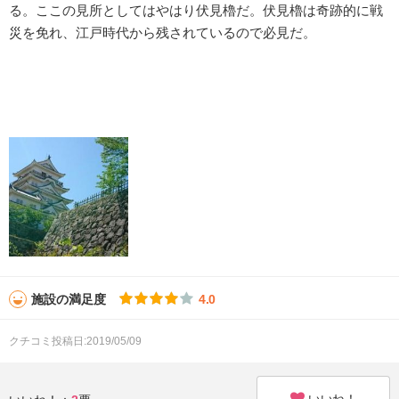
る。ここの見所としてはやはり伏見櫓だ。伏見櫓は奇跡的に戦
災を免れ、江戸時代から残されているので必見だ。
施設の満足度
4.0
クチコミ投稿日:2019/05/09