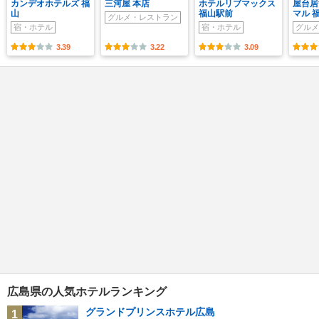
カンデオホテルズ 福
三河屋 本店
ホテルリブマックス
屋台居
山
福山駅前
マル 
グルメ・レストラン
宿・ホテル
宿・ホテル
グルメ
3.39
3.22
3.09
広島県の人気ホテルランキング
グランドプリンスホテル広島
1