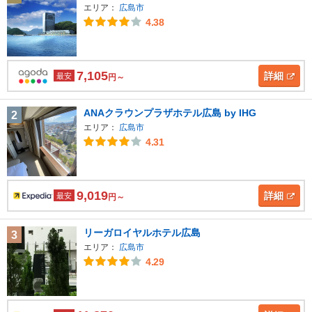
エリア：
広島市
4.38
7,105
詳細
最安
円～
ANAクラウンプラザホテル広島 by IHG
2
エリア：
広島市
4.31
9,019
詳細
最安
円～
リーガロイヤルホテル広島
3
エリア：
広島市
4.29