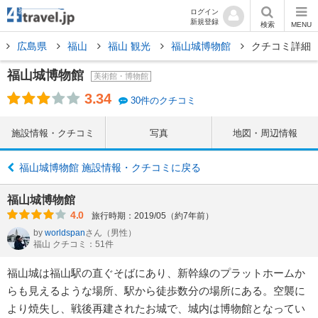
ログイン
新規登録
検索
MENU
広島県
福山
福山 観光
福山城博物館
クチコミ詳細
福山城博物館
美術館・博物館
3.34
30件のクチコミ
施設情報・クチコミ
写真
地図・周辺情報
福山城博物館 施設情報・クチコミに戻る
福山城博物館
4.0
旅行時期：2019/05（約7年前）
by
worldspan
さん
（男性）
福山 クチコミ：51件
福山城は福山駅の直ぐそばにあり、新幹線のプラットホームか
らも見えるような場所、駅から徒歩数分の場所にある。空襲に
より焼失し、戦後再建されたお城で、城内は博物館となってい