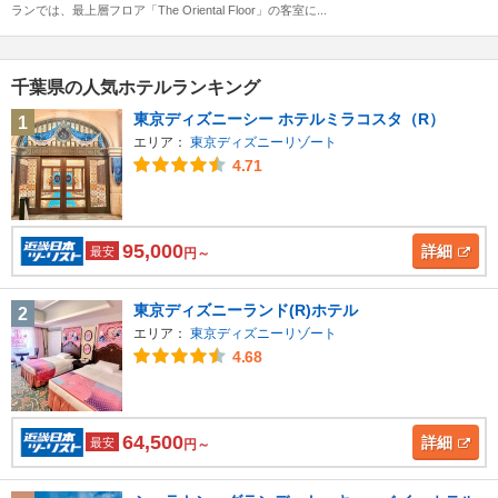
ランでは、最上層フロア「The Oriental Floor」の客室に...
千葉県の人気ホテルランキング
東京ディズニーシー ホテルミラコスタ（R）
1
エリア：
東京ディズニーリゾート
4.71
95,000
詳細
最安
円～
東京ディズニーランド(R)ホテル
2
エリア：
東京ディズニーリゾート
4.68
64,500
詳細
最安
円～