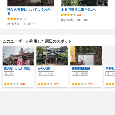
秩父の夜祭についてよくわか
まるで祭りに来たみたい
る
4.0
3.5
旅行時期：2018/05
旅行時期：2018/02
このユーザーが利用した周辺のスポット
道の駅 ちちぶ 売店
かやの家
和銅採掘遺跡
聖神社
道の駅
宿・ホテル
名所・史跡
寺・神
3.42
3.25
3.33