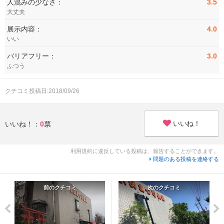
人混みの少なさ：
3.5
大丈夫
展示内容：
4.0
いい
バリアフリー：
3.0
ふつう
クチコミ投稿日:2018/09/26
いいね！
いいね！：
0
票
利用規約に違反している投稿は、報告することができます。
問題のある投稿を連絡する
前のクチコミ
次のクチコミ