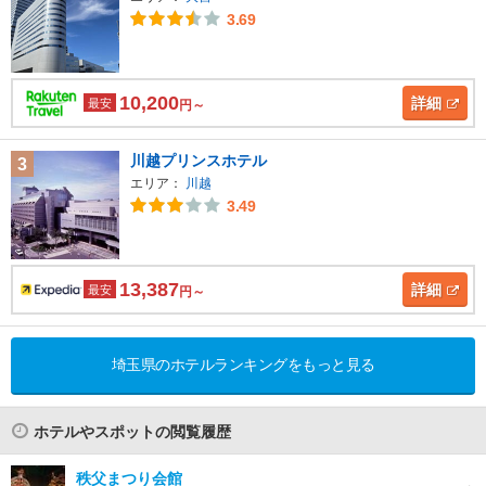
3.69
10,200
詳細
最安
円～
川越プリンスホテル
3
エリア：
川越
3.49
13,387
詳細
最安
円～
埼玉県のホテルランキングをもっと見る
ホテルやスポットの閲覧履歴
秩父まつり会館