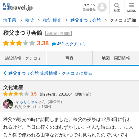
ログイン
新規登録
検索
MENU
埼玉県
秩父
秩父 観光
秩父まつり会館
クチコミ詳細
秩父まつり会館
美術館・博物館
3.38
45件のクチコミ
施設情報・クチコミ
写真
地図・周辺情報
秩父まつり会館 施設情報・クチコミに戻る
文化遺産
3.5
旅行時期：2018/04（約8年前）
by
ももちゃん
さん
（非公開）
秩父 クチコミ：130件
秩父の観光の時に訪問しました。秩父の夜祭は12月3日に行わ
れるけど、当日に行くのはむずかしい。そんな時にはここに来
ると祭で使われる山車などがいつでも見られるのでいいです