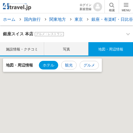
ログイン
新規登録
検索
MENU
ホーム
国内旅行
関東地方
東京
銀座・有楽町・日比
銀座スイス 本店
グルメ・レストラン
施設情報・クチコミ
写真
地図・周辺情報
地図・
周辺情報
ホテル
観光
グルメ