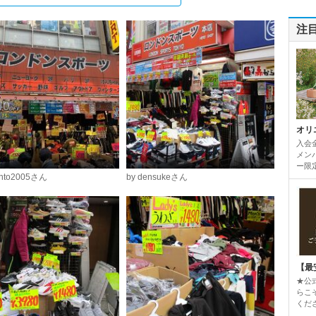
注
オリ
入会
メンバ
ー限定
ento2005さん
by densukeさん
【最
★公
らこ
くだ