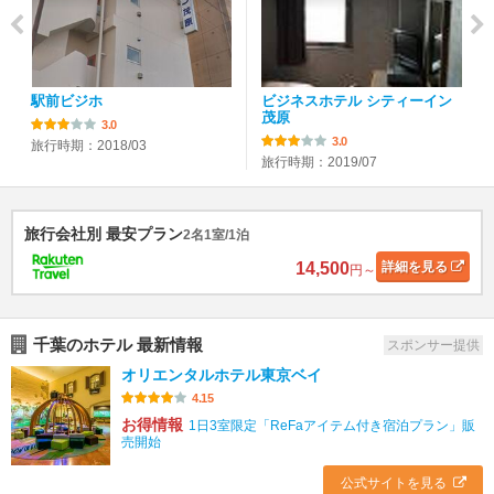
駅前ビジホ
ビジネスホテル シティーイン
茂原
3.0
3.0
旅行時期：2018/03
旅行時期：2019/07
旅行会社別 最安プラン
2名1室/1泊
14,500
詳細
を見る
円～
千葉のホテル 最新情報
スポンサー提供
オリエンタルホテル東京ベイ
4.15
お得情報
1日3室限定「ReFaアイテム付き宿泊プラン」販
売開始
公式サイトを見る