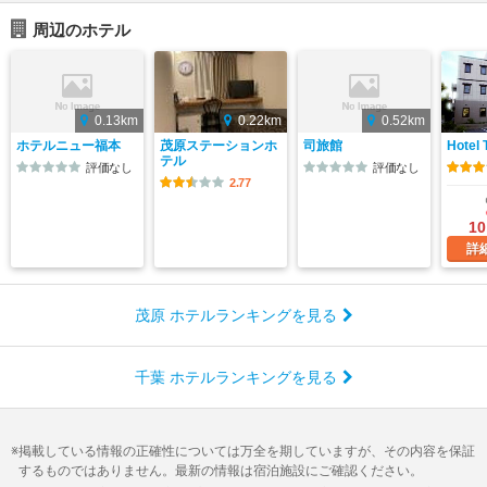
周辺のホテル
0.13km
0.22km
0.52km
ホテルニュー福本
茂原ステーションホ
司旅館
Hotel 
テル
評価なし
評価なし
2.77
10
詳
茂原 ホテルランキングを見る
千葉 ホテルランキングを見る
掲載している情報の正確性については万全を期していますが、その内容を保証
するものではありません。最新の情報は宿泊施設にご確認ください。