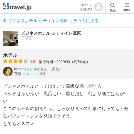
ログイン
新規登録
検索
MENU
ビジネスホテル シティイン茂原 クチコミに戻る
ビジネスホテル シティイン茂原
ホテル
ホテル
4.0
旅行時期：2019/03（約7年前）
by
つつましやか
さん
（男性）
茂原 クチコミ：3件
ビジネスホテルとしてはすごく高級な感じがする。
ベッドはふかふか、風呂もいい感じだし、何より朝ごはんがい
い。
ここのホテルの朝食なら、しっかり食べて仕事に行っても十分
なパフォーマンスを発揮できそう。
とてもオススメ