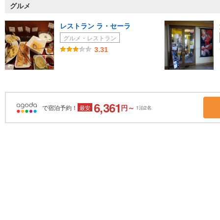
グルメ
レストラン ラ・セーラ
グルメ・レストラン
3.31
6,361
円～
で宿泊予約！
最安
1泊2名