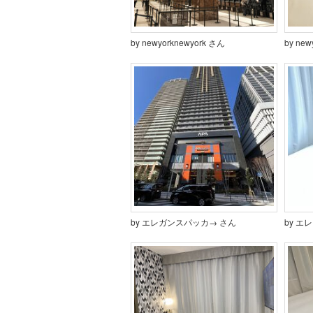
by newyorknewyork さん
by new
by エレガンスパッカ→ さん
by エ