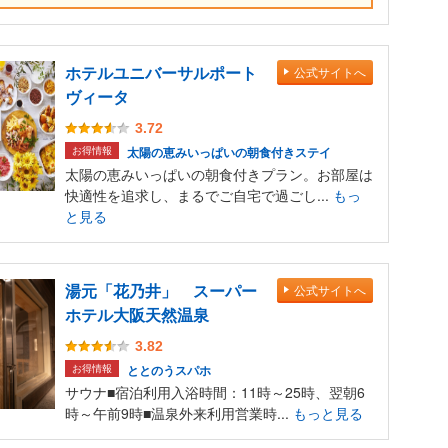
ホテルユニバーサルポート
公式サイトへ
ヴィータ
3.72
お得情報
太陽の恵みいっぱいの朝食付きステイ
太陽の恵みいっぱいの朝食付きプラン。お部屋は
快適性を追求し、まるでご自宅で過ごし...
もっ
と見る
湯元「花乃井」 スーパー
公式サイトへ
ホテル大阪天然温泉
3.82
お得情報
ととのうスパホ
サウナ■宿泊利用入浴時間：11時～25時、翌朝6
時～午前9時■温泉外来利用営業時...
もっと見る