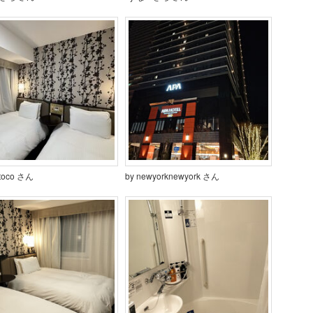
otoco さん
by newyorknewyork さん