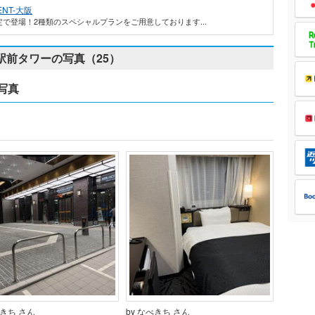
NT-大阪
で登場！2種類のスペシャルプランをご用意しております...
駅前タワーの写真（25）
写真
べきち さん
by なべきち さん