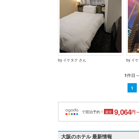
by イケタク さん
by イ
1
件目
1
9,064
円
で宿泊予約！
最安
大阪のホテル 最新情報