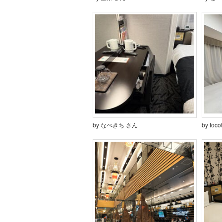
by なべきち さん
by toc