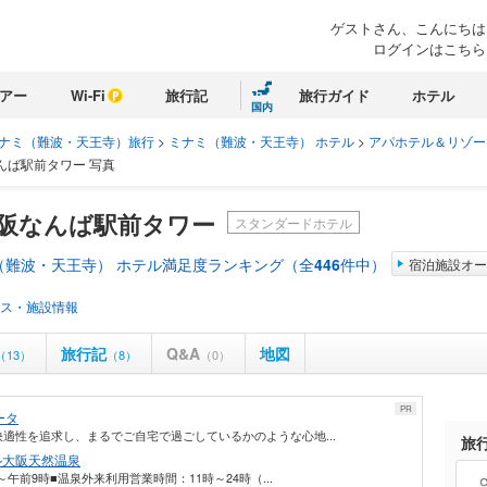
ゲストさん、こんにちは
ログインはこちら
アー
Wi-Fi
旅行記
旅行ガイド
ホテル
国内
ナミ（難波・天王寺）旅行
>
ミナミ（難波・天王寺） ホテル
>
アパホテル＆リゾー
んば駅前タワー 写真
大阪なんば駅前タワー
スタンダードホテル
（難波・天王寺） ホテル満足度ランキング（全
446
件中）
宿泊施設オー
ス・施設情報
旅行記
Q&A
地図
（13）
（8）
（0）
PR
ータ
適性を追求し、まるでご自宅で過ごしているかのような心地...
旅
ル大阪天然温泉
午前9時■温泉外来利用営業時間：11時～24時（...