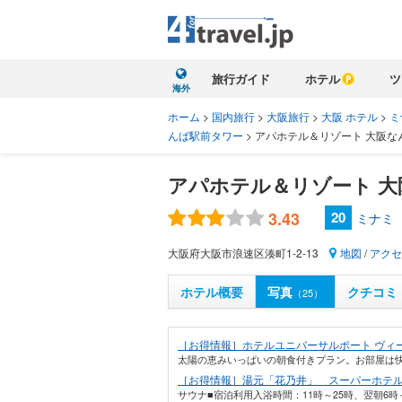
旅行ガイド
ホテル
ツ
海外
ホーム
>
国内旅行
>
大阪旅行
>
大阪 ホテル
>
ミ
んば駅前タワー
>
アパホテル＆リゾート 大阪な
アパホテル＆リゾート 
3.43
20
ミナミ
大阪府大阪市浪速区湊町1-2-13
地図
/
アクセ
ホテル概要
写真
クチコミ
（25）
［お得情報］ホテルユニバーサルポート ヴィ
太陽の恵みいっぱいの朝食付きプラン。お部屋は快
［お得情報］湯元「花乃井」 スーパーホテ
サウナ■宿泊利用入浴時間：11時～25時、翌朝6時～