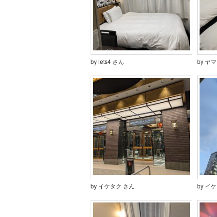
by lets4 さん
by ヤ
by イケタク さん
by イ