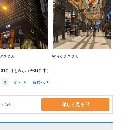
ケタク さん
by イケタク さん
～
21
件目を表示（全
25
件中）
2
次へ
最後へ
詳しく見る
～
1泊2名