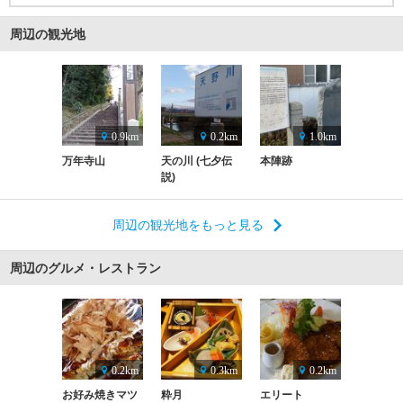
周辺の観光地
0.9km
0.2km
1.0km
万年寺山
天の川 (七夕伝
本陣跡
説)
周辺の観光地をもっと見る
周辺のグルメ・レストラン
0.2km
0.3km
0.2km
お好み焼きマツ
粋月
エリート