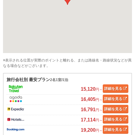
※表示される位置が実際のポイントと離れる、または路線名・路線状況などが異
なる場合などがございます。
旅行会社別 最安プラン
2名1室/1泊
15,120
詳細
を見る
円～
16,405
詳細
を見る
円～
16,791
詳細
を見る
円～
17,114
詳細
を見る
円～
19,200
詳細
を見る
円～