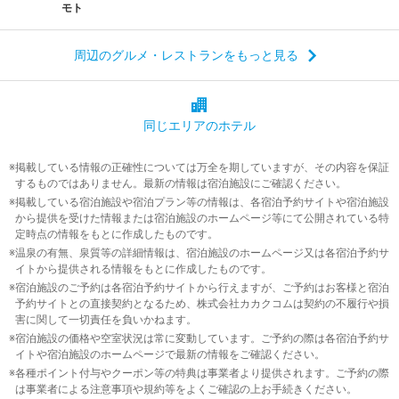
モト
周辺のグルメ・レストランをもっと見る
同じエリアの
ホテル
掲載している情報の正確性については万全を期していますが、その内容を保証
するものではありません。最新の情報は宿泊施設にご確認ください。
掲載している宿泊施設や宿泊プラン等の情報は、各宿泊予約サイトや宿泊施設
から提供を受けた情報または宿泊施設のホームページ等にて公開されている特
定時点の情報をもとに作成したものです。
温泉の有無、泉質等の詳細情報は、宿泊施設のホームページ又は各宿泊予約サ
イトから提供される情報をもとに作成したものです。
宿泊施設のご予約は各宿泊予約サイトから行えますが、ご予約はお客様と宿泊
予約サイトとの直接契約となるため、株式会社カカクコムは契約の不履行や損
害に関して一切責任を負いかねます。
宿泊施設の価格や空室状況は常に変動しています。ご予約の際は各宿泊予約サ
イトや宿泊施設のホームページで最新の情報をご確認ください。
各種ポイント付与やクーポン等の特典は事業者より提供されます。ご予約の際
は事業者による注意事項や規約等をよくご確認の上お手続きください。