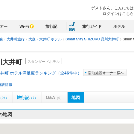
ゲストさん、こんにちは
ログインはこちら
アー
Wi-Fi
旅行記
旅行ガイド
ホテル
国内
森・大井町旅行
>
大森・大井町 ホテル
>
Smart Stay SHIZUKU 品川大井町
>
Smart 
 品川大井町
スタンダードホテル
井町 ホテル満足度ランキング（全
46
件中）
宿泊施設オーナー様へ
施設情報
旅行記
Q&A
地図
（24）
（7）
（0）
町の地図