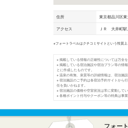
住所
東京都品川区東大
アクセス
ＪＲ 大井町駅
※フォートラベルはクチコミサイトという性質
※ 掲載している情報の正確性については万全
※ 掲載している宿泊施設や宿泊プラン等の情
とに作成したものです。
※ 温泉の有無、泉質等の詳細情報は、宿泊施
※ 宿泊施設のご予約は各宿泊予約サイトから
任を負いかねます。
※ 宿泊施設の価格や空室状況は常に変動して
※ 各種ポイント付与やクーポン等の特典は事
フォー