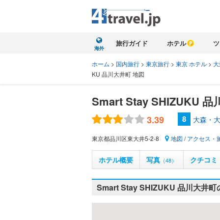
旅行ガイド
ホテル
ツ
海外
ホーム
>
国内旅行
>
東京旅行
>
東京 ホテル
>
大
KU 品川大井町 地図
Smart Stay SHIZUKU
3.39
8
大森・大
東京都品川区東大井5-2-8
地図
/
アクセス・
ホテル概要
写真
クチコミ
（48）
Smart Stay SHIZUKU 品川大井