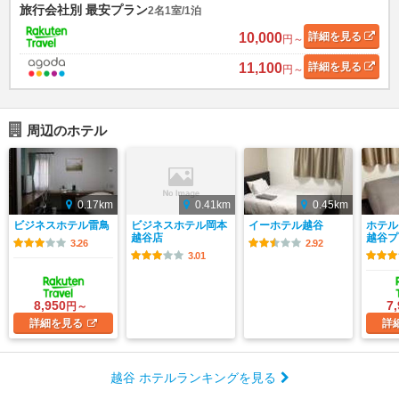
旅行会社別 最安プラン
2名1室/1泊
10,000
詳細
を見る
円～
11,100
詳細
を見る
円～
周辺のホテル
0.17km
0.41km
0.45km
ビジネスホテル雷鳥
ビジネスホテル岡本
イーホテル越谷
ホテル
越谷店
越谷プ
3.26
2.92
3.01
8,950
7
円～
詳細
を見る
詳
越谷 ホテルランキングを見る