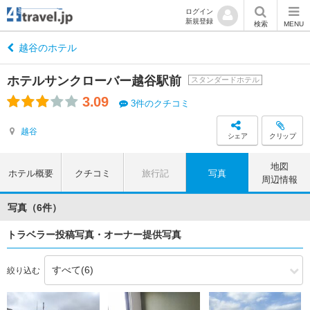
ログイン
新規登録
検索
MENU
越谷のホテル
ホテルサンクローバー越谷駅前
スタンダードホテル
3.09
3件のクチコミ
越谷
シェア
クリップ
地図
ホテル概要
クチコミ
旅行記
写真
周辺情報
写真（6件）
トラベラー投稿写真・オーナー提供写真
絞り込む