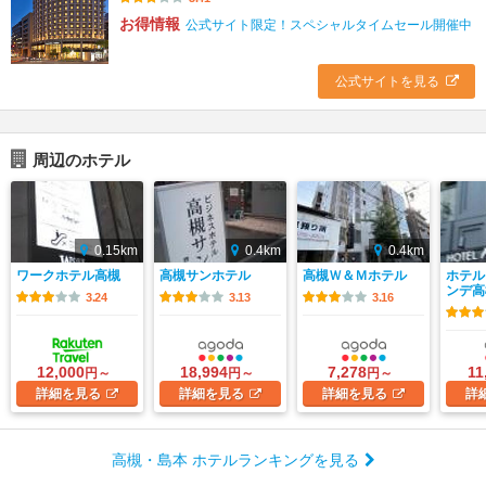
お得情報
公式サイト限定！スペシャルタイムセール開催中
公式サイトを見る
周辺のホテル
0.15km
0.4km
0.4km
ワークホテル高槻
高槻サンホテル
高槻Ｗ＆Ｍホテル
ホテル
ンデ高
3.24
3.13
3.16
12,000
18,994
7,278
11
円～
円～
円～
詳細
を見る
詳細
を見る
詳細
を見る
詳
高槻・島本 ホテルランキングを見る