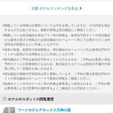
大阪 ホテルランキングを見る
掲載している情報の正確性については万全を期していますが、その内容を保証
するものではありません。最新の情報は宿泊施設にご確認ください。
掲載している宿泊施設や宿泊プラン等の情報は、各宿泊予約サイトや宿泊施設
から提供を受けた情報または宿泊施設のホームページ等にて公開されている特
定時点の情報をもとに作成したものです。
温泉の有無、泉質等の詳細情報は、宿泊施設のホームページ又は各宿泊予約サ
イトから提供される情報をもとに作成したものです。
宿泊施設のご予約は各宿泊予約サイトから行えますが、ご予約はお客様と宿泊
予約サイトとの直接契約となるため、株式会社カカクコムは契約の不履行や損
害に関して一切責任を負いかねます。
宿泊施設の価格や空室状況は常に変動しています。ご予約の際は各宿泊予約サ
イトや宿泊施設のホームページで最新の情報をご確認ください。
各種ポイント付与やクーポン等の特典は事業者より提供されます。ご予約の際
は事業者による注意事項や規約等をよくご確認の上お手続きください。
ホテルやスポットの閲覧履歴
ワークホテルアネックス天神の湯