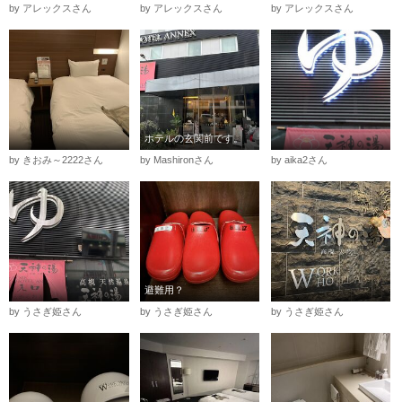
by アレックスさん
by アレックスさん
by アレックスさん
ホテルの玄関前です。
by きおみ～2222さん
by Mashironさん
by aika2さん
避難用？
by うさぎ姫さん
by うさぎ姫さん
by うさぎ姫さん