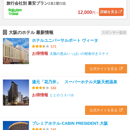
旅行会社別 最安プラン
2名1室/1泊
12,000
詳細
を見る
円～
大阪のホテル 最新情報
スポンサー提供
ホテルユニバーサルポート ヴィータ
3.71
お得情報
太陽の恵みいっぱいの朝食付きステイ
公式サイトを見る
湯元「花乃井」 スーパーホテル大阪天然温泉
3.82
お得情報
ととのうスパホ
公式サイトを見る
プレミアホテル-CABIN PRESIDENT-大阪
3.41