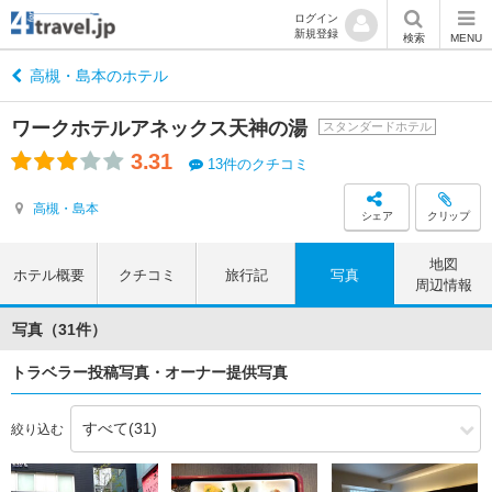
ログイン
新規登録
検索
MENU
高槻・島本のホテル
ワークホテルアネックス天神の湯
スタンダードホテル
3.31
13件のクチコミ
高槻・島本
シェア
クリップ
地図
ホテル概要
クチコミ
旅行記
写真
周辺情報
写真（31件）
トラベラー投稿写真・オーナー提供写真
絞り込む