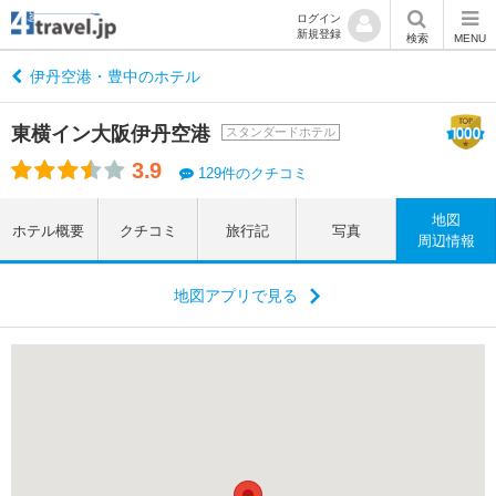
ログイン
新規登録
検索
MENU
伊丹空港・豊中のホテル
東横イン大阪伊丹空港
スタンダードホテル
3.9
129件のクチコミ
地図
ホテル概要
クチコミ
旅行記
写真
周辺情報
地図アプリで見る