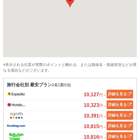
※表示される位置が実際のポイントと離れる、または路線名・路線状況などが異
なる場合などがございます。
旅行会社別 最安プラン
2名1室/1泊
10,127
詳細
を見る
円～
10,323
詳細
を見る
円～
10,391
詳細
を見る
円～
10,815
詳細
を見る
円～
10,816
詳細
を見る
円～