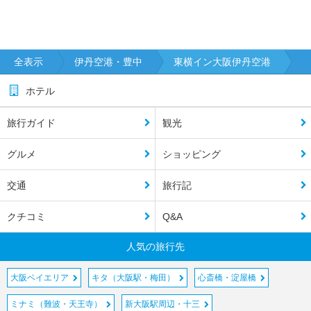
全表示
伊丹空港・豊中
東横イン大阪伊丹空港
ホテル
旅行ガイド
観光
グルメ
ショッピング
交通
旅行記
クチコミ
Q&A
人気の旅行先
大阪ベイエリア
キタ（大阪駅・梅田）
心斎橋・淀屋橋
ミナミ（難波・天王寺）
新大阪駅周辺・十三