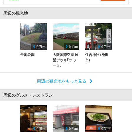
周辺の観光地
0.7km
0.4km
0.7km
蛍池公園
大阪国際空港 展
住吉神社 (池田
望デッキ｢ラ ソ
市)
ーラ｣
周辺の観光地をもっと見る
周辺のグルメ・レストラン
0.3km
0.8km
0.3km