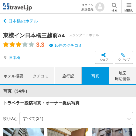
ログイン
新規登録
検索
MENU
日本橋のホテル
東横イン日本橋三越前A4
スタンダードホテル
3.3
16件のクチコミ
日本橋
シェア
クリップ
地図
ホテル概要
クチコミ
旅行記
写真
周辺情報
写真（34件）
トラベラー投稿写真・オーナー提供写真
絞り込む