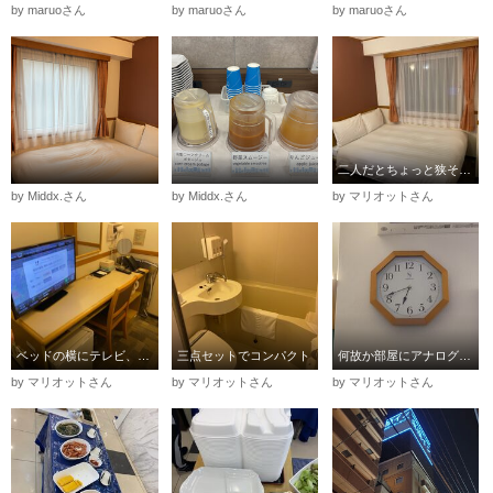
by maruoさん
by maruoさん
by maruoさん
二人だとちょっと狭そう。
by Middx.さん
by Middx.さん
by マリオットさん
ベッドの横にテレビ、冷蔵庫、椅子などがあるだけ。
三点セットでコンパクト
何故か部屋にアナログ時計。深夜にコチコチと音が聞こえた
by マリオットさん
by マリオットさん
by マリオットさん