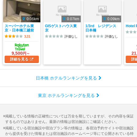
0.06km
0.07km
0.09km
スーパーホテル東
GISゲストハウス東
1/3rd レジデンス
Hotel
京・日本橋三越前
京
日本橋
3.31
評価なし
評価なし
9,500
21
円～
詳細
を見る
詳
日本橋 ホテルランキングを見る
東京 ホテルランキングを見る
掲載している情報の正確性については万全を期していますが、その内容を保証
するものではありません。最新の情報は宿泊施設にご確認ください。
掲載している宿泊施設や宿泊プラン等の情報は、各宿泊予約サイトや宿泊施設
から提供を受けた情報または宿泊施設のホームページ等にて公開されている特