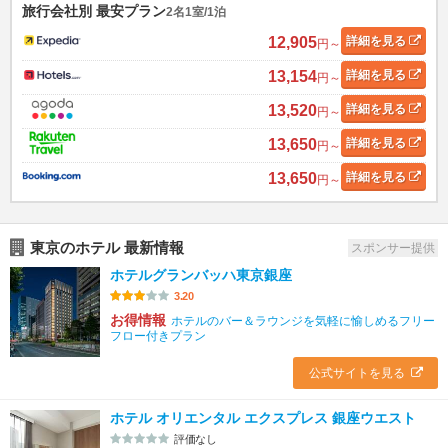
旅行会社別 最安プラン
2名1室/1泊
12,905
詳細
を見る
円～
13,154
詳細
を見る
円～
13,520
詳細
を見る
円～
13,650
詳細
を見る
円～
13,650
詳細
を見る
円～
東京のホテル 最新情報
スポンサー提供
ホテルグランバッハ東京銀座
3.20
お得情報
ホテルのバー＆ラウンジを気軽に愉しめるフリー
フロー付きプラン
公式サイトを見る
ホテル オリエンタル エクスプレス 銀座ウエスト
評価なし