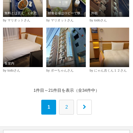
無料とは言え、くれたけインと比べるとわびしい
朝食会場はロビーで狭かった。お弁当パックが用意されていた
外観
by マリオットさん
by マリオットさん
by todoさん
客室内
by todoさん
by ボーちゃんさん
by にゃん吉くん１２さん
1件目～21件目を表示（全34件中）
1
2