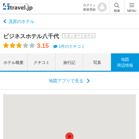
ログイン
新規登録
検索
MENU
茂原のホテル
ビジネスホテル八千代
スタンダードホテル
3.15
1件のクチコミ
地図
ホテル概要
クチコミ
旅行記
写真
周辺情報
地図アプリで見る