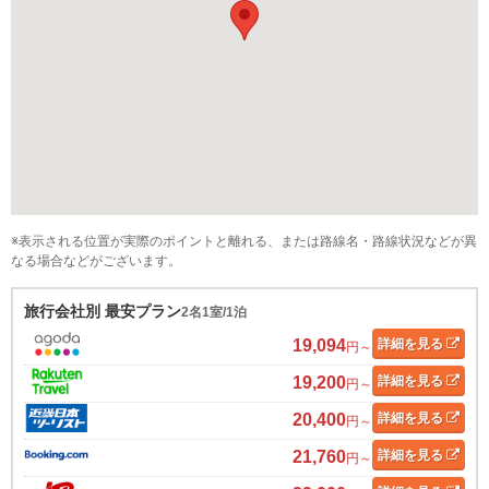
※表示される位置が実際のポイントと離れる、または路線名・路線状況などが異
なる場合などがございます。
旅行会社別 最安プラン
2名1室/1泊
19,094
詳細
を見る
円～
19,200
詳細
を見る
円～
20,400
詳細
を見る
円～
21,760
詳細
を見る
円～