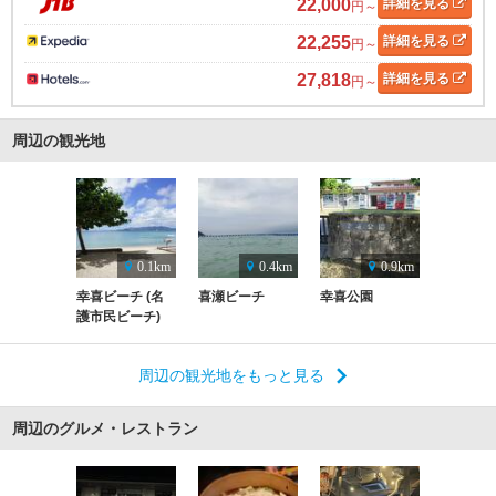
22,000
詳細
を見る
円～
22,255
詳細
を見る
円～
27,818
詳細
を見る
円～
周辺の観光地
0.1km
0.4km
0.9km
幸喜ビーチ (名
喜瀬ビーチ
幸喜公園
護市民ビーチ)
周辺の観光地をもっと見る
周辺のグルメ・レストラン