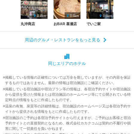
0.4km
0.6km
0.6km
丸沖商店
おBAR 喜瀬店
でいご家
周辺のグルメ・レストランをもっと見る
同じエリアの
ホテル
掲載している情報の正確性については万全を期していますが、その内容を保証
するものではありません。最新の情報は宿泊施設にご確認ください。
掲載している宿泊施設や宿泊プラン等の情報は、各宿泊予約サイトや宿泊施設
から提供を受けた情報または宿泊施設のホームページ等にて公開されている特
定時点の情報をもとに作成したものです。
温泉の有無、泉質等の詳細情報は、宿泊施設のホームページ又は各宿泊予約サ
イトから提供される情報をもとに作成したものです。
宿泊施設のご予約は各宿泊予約サイトから行えますが、ご予約はお客様と宿泊
予約サイトとの直接契約となるため、株式会社カカクコムは契約の不履行や損
害に関して一切責任を負いかねます。