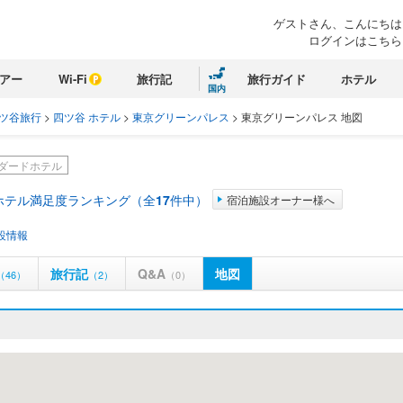
ゲストさん、こんにちは
ログインはこちら
アー
Wi-Fi
旅行記
旅行ガイド
ホテル
国内
ツ谷旅行
>
四ツ谷 ホテル
>
東京グリーンパレス
>
東京グリーンパレス 地図
ダードホテル
ホテル満足度ランキング（全
17
件中）
宿泊施設オーナー様へ
設情報
旅行記
Q&A
地図
（46）
（2）
（0）