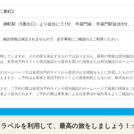
二番町2
 麹町駅（5番出口）より徒歩にて1分、半蔵門線 半蔵門駅徒歩5分、
上、施設情報は保証されませんので、必ず事前にご確認の上ご利用ください。
を期していますが、その内容を保証するものではありません。最新の情報は宿泊施設
報は、各宿泊予約サイトや宿泊施設から提供を受けた情報または宿泊施設のホームペ
設のホームページ又は各宿泊予約サイトから提供される情報をもとに作成したもので
行えますが、ご予約はお客様と宿泊予約サイトとの直接契約となるため、株式会社カ
います。ご予約の際は各宿泊予約サイトや宿泊施設のホームページで最新の情報をご
業者より提供されます。ご予約の際は事業者による注意事項や規約等をよくご確認の
トラベルを利用して、最高の旅をしましょう！