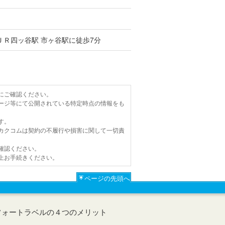
ＪＲ四ッ谷駅 市ヶ谷駅に徒歩7分
にご確認ください。
ージ等にて公開されている特定時点の情報をも
す。
カクコムは契約の不履行や損害に関して一切責
確認ください。
上お手続きください。
ページの先頭へ
フォートラベルの４つのメリット