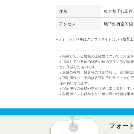
住所
東京都千代田区
アクセス
地下鉄有楽町線
※フォートラベルはクチコミサイトという性質
※ 掲載している情報の正確性については万全
※ 掲載している宿泊施設や宿泊プラン等の情
とに作成したものです。
※ 温泉の有無、泉質等の詳細情報は、宿泊施
※ 宿泊施設のご予約は各宿泊予約サイトから
任を負いかねます。
※ 宿泊施設の価格や空室状況は常に変動して
※ 各種ポイント付与やクーポン等の特典は事
フォー