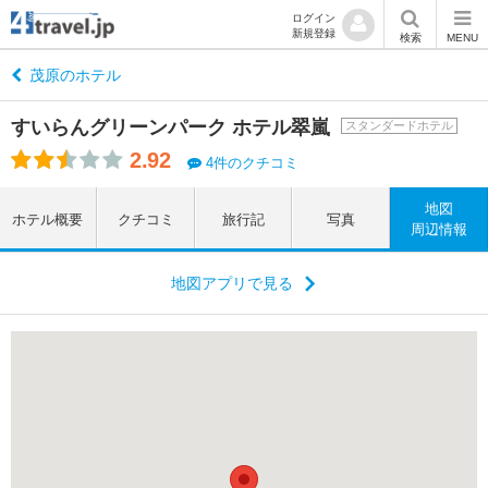
ログイン
新規登録
検索
MENU
茂原のホテル
すいらんグリーンパーク ホテル翠嵐
スタンダードホテル
2.92
4件のクチコミ
地図
ホテル概要
クチコミ
旅行記
写真
周辺情報
地図アプリで見る