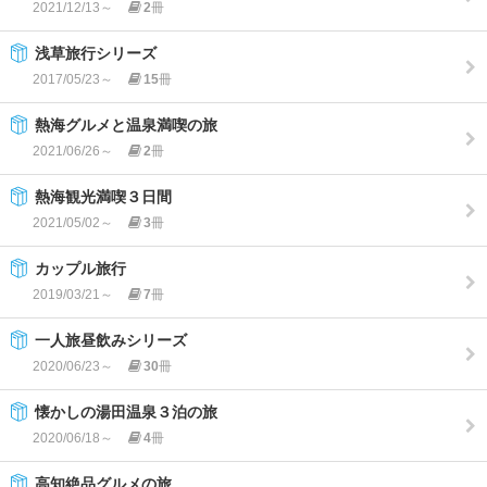
2021/12/13～
2
冊
浅草旅行シリーズ
2017/05/23～
15
冊
熱海グルメと温泉満喫の旅
2021/06/26～
2
冊
熱海観光満喫３日間
2021/05/02～
3
冊
カップル旅行
2019/03/21～
7
冊
一人旅昼飲みシリーズ
2020/06/23～
30
冊
懐かしの湯田温泉３泊の旅
2020/06/18～
4
冊
高知絶品グルメの旅