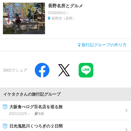
長野名所とグルメ
2026/04/11～
長野市（長野）
旅行記グループの作り方
SNSでシェア
イケタクさんの旅行記グループ
大阪食べログ百名店を巡る旅
2021/12/25～
5
冊
日光鬼怒川くつろぎの２日間