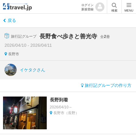
ログイン
新規登録
検索
MENU
戻る
長野食べ歩きと善光寺
2
旅行記グループ
全
冊
2026/04/10 - 2026/04/11
長野市
イケタクさん
旅行記グループの作り方
長野到着
2026/04/10～
長野市（長野）