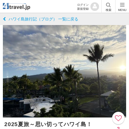
ログイン
新規登録
検索
MENU
ハワイ島旅行記（ブログ） 一覧に戻る
2025夏旅～思い切ってハワイ島！
2