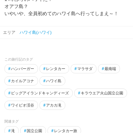
オアフ島？
いやいや、全員初めてのハワイ島へ行ってしまえ～！
エリア
ハワイ島(ハワイ)
この旅行記のタグ
#
ハンバーガー
#
レンタカー
#
マラサダ
#
最南端
#
カイルアコナ
#
ハワイ島
#
ビッグアイランドキャンディーズ
#
キラウエア火山国立公園
#
ワイピオ渓谷
#
アカカ滝
関連タグ
#
滝
#
国立公園
#
レンタカー旅