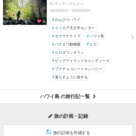
by ヤンヤンやんさん
2026/05/24 - 2026/05/24
#
のんびりハワイ
6
#
イミロア天文学センター
#
カウマナケイブ
#
ハワイ島
#
パナエワ動物園
#
ヒロ
#
ヒロダウンタウン
#
ビッグアイランドキャンディーズ
#
プナチョコレートカンパニー
#
暮らすように旅する
ハワイ島 の旅行記一覧
旅の計画・記録
旅の計画を作成する