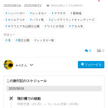
2025/08/16 - 2025/08/22
3561位(同エリア4129件中)
#
ハンバーガー
#
レンタカー
#
マラサダ
#
最南端
#
カイルアコナ
#
ハワイ島
#
ビッグアイランドキャンディーズ
#
キラウエア火山国立公園
#
ワイピオ渓谷
#
アカカ滝
関連タグ
#
滝
#
国立公園
#
レンタカー旅
0
0
フォローする
a-nさん
この旅行記のスケジュール
2025/08/16
飛行機での移動
羽田空港（21:20）→ ホノルル空港（10:45）