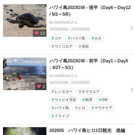
ハワイ島2023GW - 後半（Day6～Day12
/ 5/2～5/8）
by mauiloverさん
2023/05/02 - 2023/05/08
13
#
コナ
#
ハワイ島
#
ホヌ
#
ワイコロア
#
溶岩
ハワイ島2023GW - 前半（Day1～Day5
: 4/27～5/1）
by mauiloverさん
2023/04/29 - 2023/05/02
2
#
レンタカー
#
キラウエア
#
ワイピオ渓谷
#
絶景
#
GW
#
ハワイ島
#
ヒロ
#
マウナケア
#
ドライブ
202605 ハワイ島ヒロ1日観光 後編