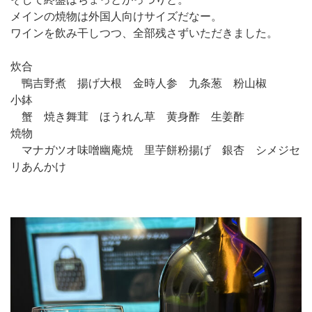
メインの焼物は外国人向けサイズだなー。
ワインを飲み干しつつ、全部残さずいただきました。
炊合
鴨吉野煮 揚げ大根 金時人参 九条葱 粉山椒
小鉢
蟹 焼き舞茸 ほうれん草 黄身酢 生姜酢
焼物
マナガツオ味噌幽庵焼 里芋餅粉揚げ 銀杏 シメジセ
リあんかけ