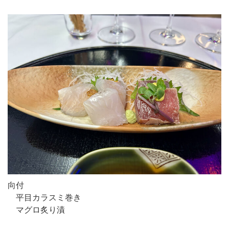
向付
平目カラスミ巻き
マグロ炙り漬