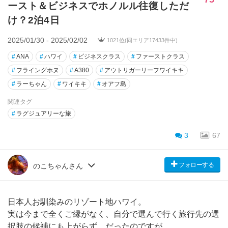
ースト＆ビジネスでホノルル往復しただ
け？2泊4日
2025/01/30 - 2025/02/02
1021位(同エリア17433件中)
#
ANA
#
ハワイ
#
ビジネスクラス
#
ファーストクラス
#
フライングホヌ
#
A380
#
アウトリガーリーフワイキキ
#
ラーちゃん
#
ワイキキ
#
オアフ島
関連タグ
#
ラグジュアリーな旅
3
67
フォローする
のこちゃんさん
日本人お馴染みのリゾート地ハワイ。
実は今まで全くご縁がなく、自分で選んで行く旅行先の選
択肢の候補にも上がらず、だったのですが。