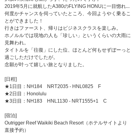
2019年5月に就航したA380のFLYING HONUに一目惚れ...
何度かチャンスを伺っていたところ、今回ようやく乗るこ
とができました！
行きはファースト、帰りはビジネスクラスを楽しみ。
ホノルルでは現地の人も「珍しい」というくらいの大雨に
見舞われ。
タイトルを「往復」にした位、ほとんど何もせずぼーっと
過ごしただけでしたが。
念願が叶って嬉しい旅となりました。
[日程]
★1日目：NH184 NRT2035 - HNL0825 F
★2日目：Honolulu
★3日目：NH183 HNL1130 - NRT1555+1 C
[宿泊]
Outrigger Reef Waikiki Beach Resort（ホテルサイトより
直接予約）