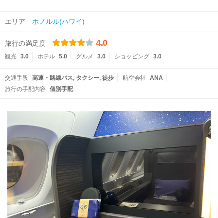
エリア
ホノルル(ハワイ)
4.0
旅行の満足度
観光
3.0
ホテル
5.0
グルメ
3.0
ショッピング
3.0
交通手段
高速・路線バス
タクシー
徒歩
航空会社
ANA
旅行の手配内容
個別手配