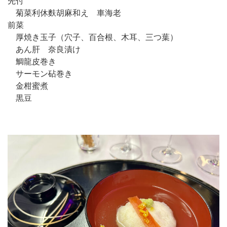
先付
菊菜利休麩胡麻和え 車海老
前菜
厚焼き玉子（穴子、百合根、木耳、三つ葉）
あん肝 奈良漬け
鯛龍皮巻き
サーモン砧巻き
金柑蜜煮
黒豆