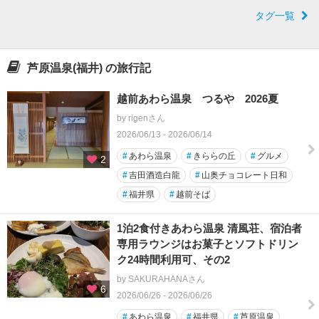
タグ一覧
芦原温泉(福井) の旅行記
越前あわら温泉 つるや 2026夏
by rigenさん
2026/06/13 - 2026/06/14
#
あわら温泉
#
きららの丘
#
グルメ
2
#
吉田酒造白龍
#
山奥チョコレート日和
#
福井県
#
越前そば
1泊2食付きあわら温泉 清風荘、宿泊者
専用ラウンジはお菓子とソフトドリン
ク24時間利用可、その2
by SAKURAHANAさん
6
2026/06/26 - 2026/06/26
#
あわら温泉
#
福井県
#
芦原温泉