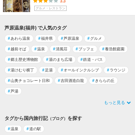
3.3
グルメ・レストラン
芦原温泉(福井) で人気のタグ
#
あわら温泉
#
福井県
#
芦原温泉
#
グルメ
#
越前そば
#
温泉
#
清風荘
#
ブッフェ
#
養浩館庭園
#
郷土歴史博物館
#
湯のまち広場
#
鉄道・バス
#
湯けむり横丁
#
足湯
#
オールインクルシブ
#
ラウンジ
#
山奥チョコレート日和
#
吉田酒造白龍
#
きららの丘
#
芦湯
もっと見る
タグから国内旅行記
を探す
（ブログ）
#
温泉
#
道の駅