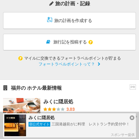
旅の計画・記録
旅の計画を作成する
旅行記を投稿する
マイルに交換できるフォートラベルポイントが貯まる
フォートラベルポイントって？
福井の ホテル最新情報
PR
みくに隠居処
3.03
みくに隠居処
三国港越前がに料理 レストラン予約受付中！
三国港越前がに料理 レストラン予約受付中！
宿公式サイト
「一杯の越前がにを、余すことなく味わいたい。」
そんなお客様の...
スポンサー提供