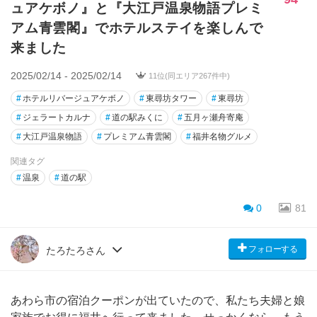
ュアケボノ』と『大江戸温泉物語プレミ
アム青雲閣』でホテルステイを楽しんで
来ました
2025/02/14 - 2025/02/14
11位(同エリア267件中)
#
ホテルリバージュアケボノ
#
東尋坊タワー
#
東尋坊
#
ジェラートカルナ
#
道の駅みくに
#
五月ヶ瀬舟寄庵
#
大江戸温泉物語
#
プレミアム青雲閣
#
福井名物グルメ
関連タグ
#
温泉
#
道の駅
0
81
フォローする
たろたろさん
あわら市の宿泊クーポンが出ていたので、私たち夫婦と娘