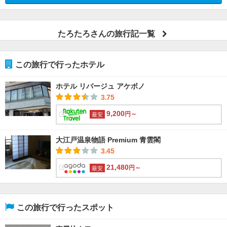
たろたろさんの旅行記一覧
この旅行で行ったホテル
ホテル リバージュ アケボノ
3.75
9,200
円～
最安
大江戸温泉物語 Premium 青雲閣
3.45
21,480
円～
最安
この旅行で行ったスポット