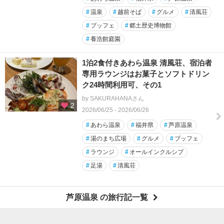
#
温泉
#
越前そば
#
グルメ
#
清風荘
#
ブッフェ
#
郷土歴史博物館
#
養浩館庭園
1泊2食付きあわら温泉 清風荘、宿泊者
専用ラウンジはお菓子とソフトドリン
ク24時間利用可、その1
by SAKURAHANAさん
2
2026/06/25 - 2026/06/26
#
あわら温泉
#
福井県
#
芦原温泉
#
湯のまち広場
#
グルメ
#
ブッフェ
#
ラウンジ
#
オールインクルシブ
#
足湯
#
清風荘
芦原温泉 の旅行記一覧