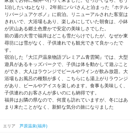
家族でお得に福井へ行って来ました。せっかくなら、もう
1泊したいねとなり、2年前にパパさんと泊まった『ホテル
リバージュアケボノ』に前泊。リニューアルされた客室は
きれいで、大浴場もあり、楽しみにしていた朝食は、小鉢
が沢山ある郷土色豊かで安定の美味しさでした。
前の週の大雪で福井はどこも雪だらけでしたが、なぜか東
尋坊には雪がなく、子供連れでも観光できて良かったで
す。
宿泊した『大江戸温泉物語プレミアム青雲閣』では、大型
遊具があるキッズパークで、子供は体を動かして遊ぶこと
ができ、大人はラウンジでビールやワインが飲み放題。大
浴場もお風呂の種類が多く、こちらにも湯上がりラウンジ
があり、ビールやアイスを楽しめます。食事も美味しく、
子供連れのお客さんが多いのにも納得です。
福井はお隣の県なので、何度も訪れていますが、冬にはあ
まり来たことがなく、新鮮な気分の旅になりました
エリア
芦原温泉(福井)