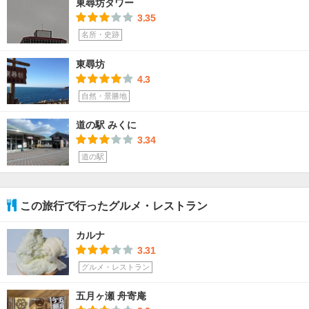
東尋坊タワー
3.35
名所・史跡
東尋坊
4.3
自然・景勝地
道の駅 みくに
3.34
道の駅
この旅行で行ったグルメ・レストラン
カルナ
3.31
グルメ・レストラン
五月ヶ瀬 舟寄庵