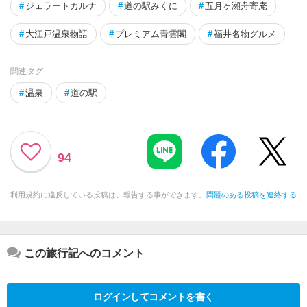
#
ジェラートカルナ
#
道の駅みくに
#
五月ヶ瀬舟寄庵
#
大江戸温泉物語
#
プレミアム青雲閣
#
福井名物グルメ
関連タグ
#
温泉
#
道の駅
94
利用規約に違反している投稿は、報告する事ができます。
問題のある投稿を連絡する
この旅行記へのコメント
ログインしてコメントを書く