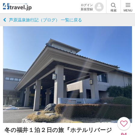
ログイン
新規登録
検索
MENU
芦原温泉旅行記（ブログ） 一覧に戻る
冬の福井１泊２日の旅『ホテルリバージ
94