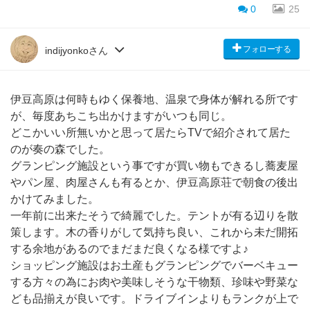
0
25
フォローする
indijyonkoさん
伊豆高原は何時もゆく保養地、温泉で身体が解れる所です
が、毎度あちこち出かけますがいつも同じ。
どこかいい所無いかと思って居たらTVで紹介されて居た
のが奏の森でした。
グランピング施設という事ですが買い物もできるし蕎麦屋
やパン屋、肉屋さんも有るとか、伊豆高原荘で朝食の後出
かけてみました。
一年前に出来たそうで綺麗でした。テントが有る辺りを散
策します。木の香りがして気持ち良い、これから未だ開拓
する余地があるのでまだまだ良くなる様ですよ♪
ショッピング施設はお土産もグランピングでバーベキュー
する方々の為にお肉や美味しそうな干物類、珍味や野菜な
ども品揃えが良いです。ドライブインよりもランクが上で