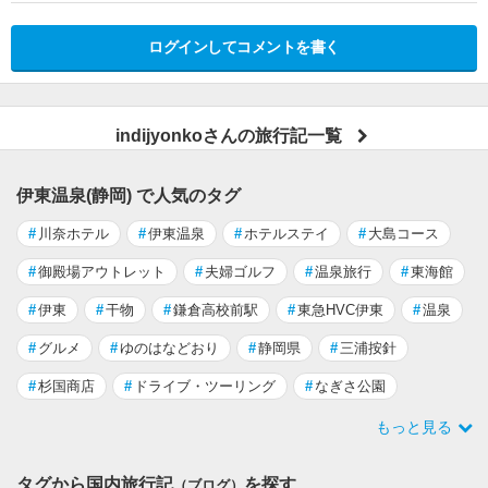
ログインしてコメントを書く
indijyonkoさんの旅行記一覧
伊東温泉(静岡) で人気のタグ
#
川奈ホテル
#
伊東温泉
#
ホテルステイ
#
大島コース
#
御殿場アウトレット
#
夫婦ゴルフ
#
温泉旅行
#
東海館
#
伊東
#
干物
#
鎌倉高校前駅
#
東急HVC伊東
#
温泉
#
グルメ
#
ゆのはなどおり
#
静岡県
#
三浦按針
#
杉国商店
#
ドライブ・ツーリング
#
なぎさ公園
もっと見る
タグから国内旅行記
を探す
（ブログ）