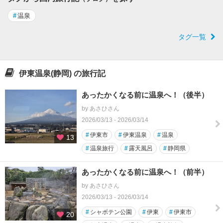
#
温泉
タグ一覧
伊東温泉(静岡) の旅行記
あったかくなる前に温泉へ！（後半）
by あさひさん
2026/03/13 - 2026/03/14
#
伊東市
#
伊東温泉
#
温泉
13
#
温泉旅行
#
露天風呂
#
静岡県
あったかくなる前に温泉へ！（前半）
by あさひさん
2026/03/13 - 2026/03/14
#
シャボテン公園
#
伊東
#
伊東市
20