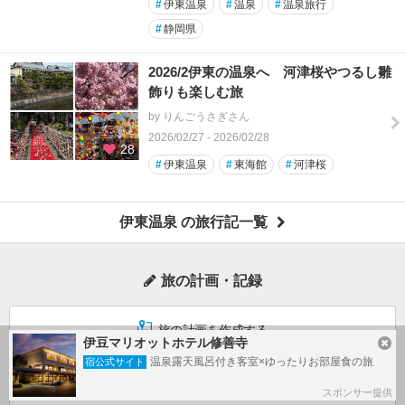
#
伊東温泉
#
温泉
#
温泉旅行
#
静岡県
2026/2伊東の温泉へ 河津桜やつるし雛
飾りも楽しむ旅
by りんごうさぎさん
2026/02/27 - 2026/02/28
28
#
伊東温泉
#
東海館
#
河津桜
伊東温泉 の旅行記一覧
旅の計画・記録
旅の計画を作成する
伊豆マリオットホテル修善寺
温泉露天風呂付き客室×ゆったりお部屋食の旅
宿公式サイト
旅行記を投稿する
スポンサー提供