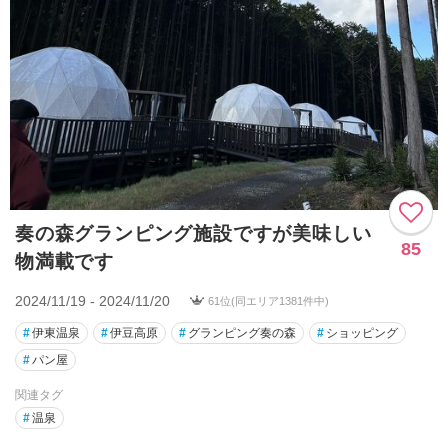
奏の森グランピング施設ですが美味しい
85
物満載です
2024/11/19 - 2024/11/20
61位(同エリア1381件中)
#
伊東温泉
#
伊豆高原
#
グランピング奏の森
#
ショッピング
#
パン屋
関連タグ
#
温泉