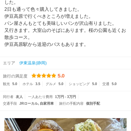
した。
2日も通って色々購入してきました。
伊豆高原で行くべきところが増えました。
パン屋さんもとても美味しいパンが沢山有りました。
又行きます。大室山のそばにあります。桜の公園も近くお
散歩コース。
伊豆高原駅から送迎のバスもあります。
エリア
伊東温泉(静岡)
5.0
旅行の満足度
観光
5.0
ホテル
3.5
グルメ
5.0
ショッピング
5.0
交通
5.0
同行者
友人
一人あたり費用
1万円 - 3万円
交通手段
JRローカル
自家用車
旅行の手配内容
個別手配