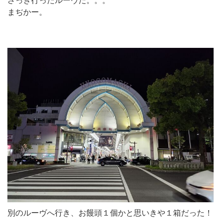
さっき行ったルーヴだ。。。
まぢかー。
別のルーヴへ行き、お饅頭１個かと思いきや１箱だった！