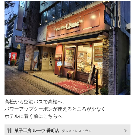
高松から空港バスで高松へ。
パワーアップクーポンが使えるところが少なく
ホテルに着く前にこちらへ
菓子工房 ルーヴ 番町店
グルメ・レストラン