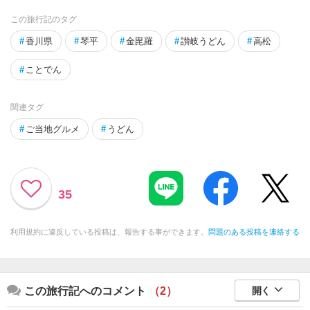
この旅行記のタグ
#
香川県
#
琴平
#
金毘羅
#
讃岐うどん
#
高松
#
ことでん
関連タグ
#
ご当地グルメ
#
うどん
35
利用規約に違反している投稿は、報告する事ができます。
問題のある投稿を連絡する
この旅行記へのコメント
（2）
開く