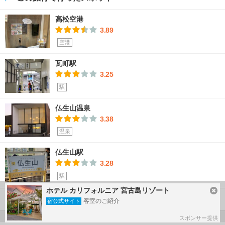
高松空港
3.89
空港
瓦町駅
3.25
駅
仏生山温泉
3.38
温泉
仏生山駅
3.28
駅
ホテル カリフォルニア 宮古島リゾート
もっと見る
客室のご紹介
宿公式サイト
スポンサー提供