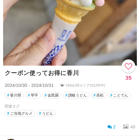
クーポン使ってお得に香川
35
2024/10/30 - 2024/10/31
155位(同エリア1012件中)
#
香川県
#
琴平
#
金毘羅
#
讃岐うどん
#
高松
#
ことでん
関連タグ
#
ご当地グルメ
#
うどん
2
48