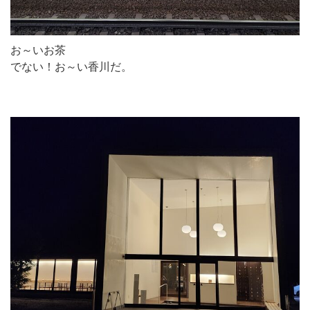
お～いお茶
でない！お～い香川だ。