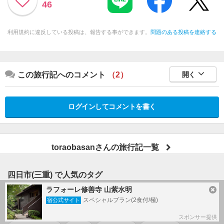
46
利用規約に違反している投稿は、報告する事ができます。
問題のある投稿を連絡する
この旅行記へのコメント
（2）
開く
ログインしてコメントを書く
toraobasanさんの旅行記一覧
四日市(三重) で人気のタグ
ラフォーレ修善寺 山紫水明
#
三重県四日市市
#
四日市
#
三重県
#
鉄道・バス
スペシャルプラン(2食付/極)
宿公式サイト
#
鉄道
#
公園
#
とんてき
#
東海地方
#
花園
スポンサー提供