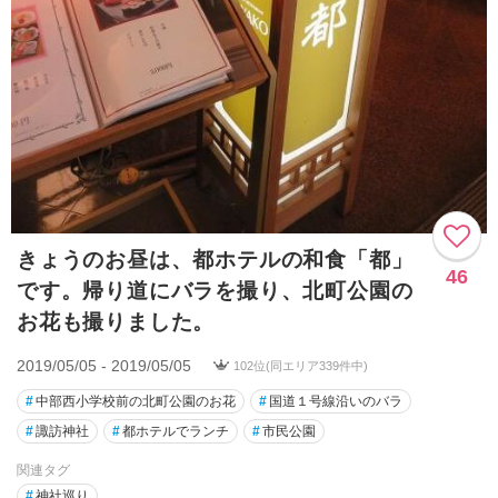
きょうのお昼は、都ホテルの和食「都」
46
です。帰り道にバラを撮り、北町公園の
お花も撮りました。
2019/05/05 - 2019/05/05
102位(同エリア339件中)
#
中部西小学校前の北町公園のお花
#
国道１号線沿いのバラ
#
諏訪神社
#
都ホテルでランチ
#
市民公園
関連タグ
#
神社巡り