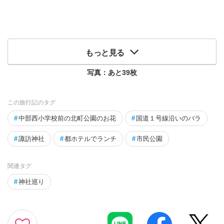
もっと見る
写真：あと
39
枚
この旅行記のタグ
#
中部西小学校前の北町公園のお花
#
国道１号線沿いのバラ
#
諏訪神社
#
都ホテルでランチ
#
市民公園
関連タグ
#
神社巡り