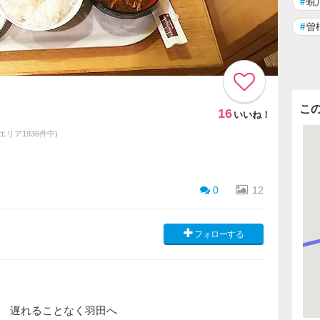
#
蜆
#
曽
こ
16
いいね！
同エリア1936件中)
0
12
フォローする
 遅れることなく羽田へ