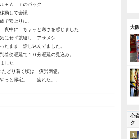
ル＋Ａｉｒのパック
移動して会議
族で安上りに。
大
 夜中に ちょっと寒さを感じました
気にせず就寝し アサメシ
ったまま 話し込んでました。
到着便遅延で１０分遅延の見込み。
てました
にたどり着く頃は 疲労困憊。
 やっと帰宅。 疲れた。。
心
グ
1