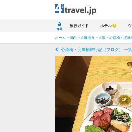
旅行ガイド
ホテル
ツ
海外
ホーム
>
国内
>
近畿地方
>
大阪
>
心斎橋・淀屋
心斎橋・淀屋橋旅行記（ブログ） 一