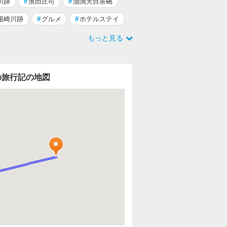
川跡
#
濱田庄司
#
油滴天目茶碗
根崎川跡
#
グルメ
#
ホテルステイ
もっと見る
の旅行記の地図