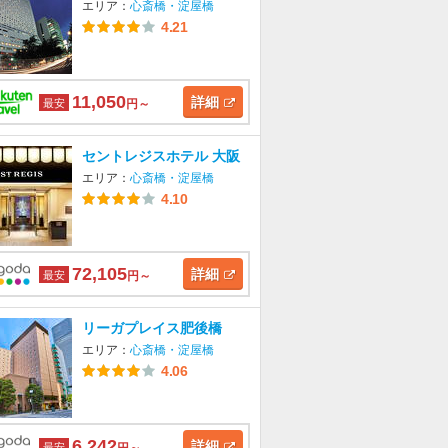
エリア：
心斎橋・淀屋橋
4.21
11,050
詳細
最安
円～
セントレジスホテル 大阪
エリア：
心斎橋・淀屋橋
4.10
72,105
詳細
最安
円～
リーガプレイス肥後橋
エリア：
心斎橋・淀屋橋
4.06
6,242
詳細
最安