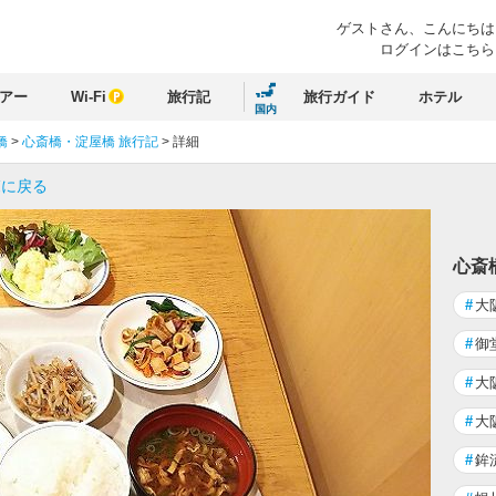
ゲストさん、
こんにちは
ログインはこちら
アー
Wi-Fi
旅行記
旅行ガイド
ホテル
国内
橋
>
心斎橋・淀屋橋 旅行記
>
詳細
覧に戻る
心斎
#
大
#
御
#
大
#
大
#
鉾