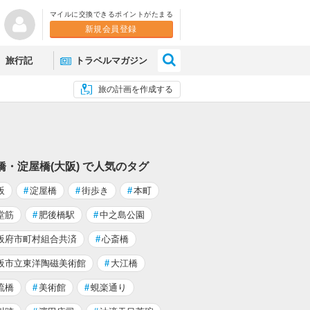
マイルに交換できるポイントがたまる
新規会員登録
×
旅行記
トラベルマガジン
旅の計画を作成する
橋・淀屋橋(大阪) で人気のタグ
阪
#
淀屋橋
#
街歩き
#
本町
堂筋
#
肥後橋駅
#
中之島公園
阪府市町村組合共済
#
心斎橋
阪市立東洋陶磁美術館
#
大江橋
流橋
#
美術館
#
蜆楽通り