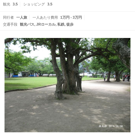
観光
3.5
ショッピング
3.5
同行者
一人旅
一人あたり費用
1万円 - 3万円
交通手段
観光バス
JRローカル
私鉄
徒歩