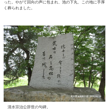
った。やがて回向の声に包まれ、池の下丸、この地に手厚
く葬られました。
清水宗治公辞世の句碑。