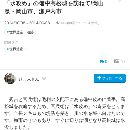
「水攻め」の備中高松城を訪ねて/岡山
県・岡山市、瀬戸内市
2014/06/08 - 2014/06/08
4134位(同エリア7617件中)
#
世界遺産・遺跡
関連タグ
#
世界遺産
0
18
フォローする
ひま人さん
秀吉と官兵衛は毛利の支配下にある備中攻めに着手。高
松城を攻略するため、官兵衛は「水攻め」の奇策をとりま
す。全長３キロもの堤防を築き、川の水を城へ向けたので
す。梅雨のせいもあり、すぐに辺りは湖となり高松城は水
没しました。