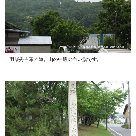
羽柴秀吉軍本陣。山の中腹の白い旗です。