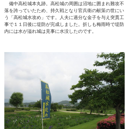
備中高松城本丸跡。高松城の周囲は沼地に囲まれ難攻不
落を誇っていたため、持久戦となり官兵衛の献策の世にい
う「高松城水攻め」です。人夫に過分な金子を与え突貫工
事で１１日後に堤防が完成しました。折しも梅雨時で堤防
内には水が溢れ城は見事に水没したのです。