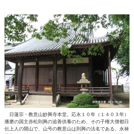
日蓮宗・教意山妙興寺本堂。応永１０年（１４０３年）
播磨の国主赤松則興の追善供養のため、その子権大僧都日
伝上人の開山で、山号の教意山は則興の法名である。永禄