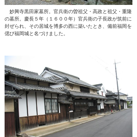
妙興寺黒田家墓所。官兵衛の曽祖父・高政と祖父・重隆
の墓所。慶長５年（１６００年）官兵衛の子長政が筑前に
封ぜられ、その居城を博多の西に築いたとき、備前福岡を
偲び福岡城と名づけました。