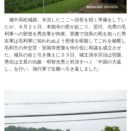
備中高松城跡。水没したここへ信長を招く準備をしてい
たが、６月２１日、本能寺の変が起こり、翌日、光秀の毛
利軍への密使を秀吉軍が拘束。密書で信長の死を知った秀
吉軍は毛利軍に知れれぬよう密使を暗殺してこれを秘匿し
毛利方の外交官・安国寺恵瓊を仲介役に和議を成立させ
た。城兵の命と引き換えに２３日、城主清水宗治は切腹。
秀吉は主君の仇敵・明智光秀と対決すべく「中国の大返
し」を行い、強行軍で近畿へ引き返しました。