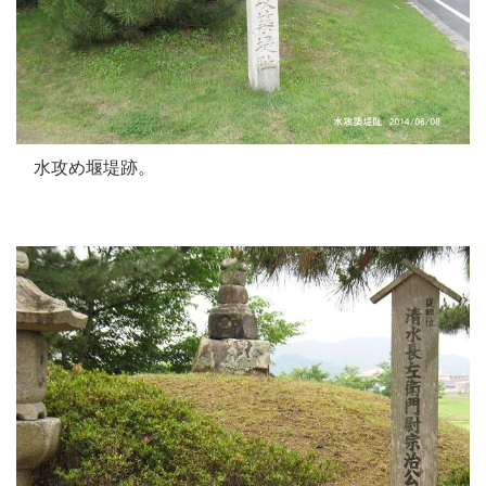
水攻め堰堤跡。