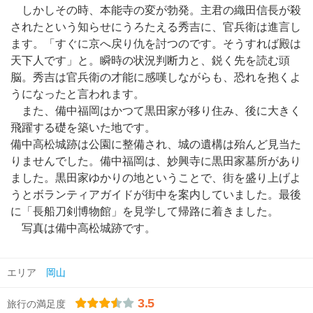
しかしその時、本能寺の変が勃発。主君の織田信長が殺
されたという知らせにうろたえる秀吉に、官兵衛は進言し
ます。「すぐに京へ戻り仇を討つのです。そうすれば殿は
天下人です」と。瞬時の状況判断力と、鋭く先を読む頭
脳。秀吉は官兵衛の才能に感嘆しながらも、恐れを抱くよ
うになったと言われます。
また、備中福岡はかつて黒田家が移り住み、後に大きく
飛躍する礎を築いた地です。
備中高松城跡は公園に整備され、城の遺構は殆んど見当た
りませんでした。備中福岡は、妙興寺に黒田家墓所があり
ました。黒田家ゆかりの地ということで、街を盛り上げよ
うとボランティアガイドが街中を案内していました。最後
に「長船刀剣博物館」を見学して帰路に着きました。
写真は備中高松城跡です。
エリア
岡山
3.5
旅行の満足度