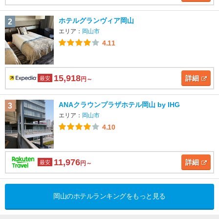
ホテルグランヴィア岡山
2
エリア：
岡山市
4.11
15,918
詳細
最安
円～
ANAクラウンプラザホテル岡山 by IHG
3
エリア：
岡山市
4.10
11,976
詳細
最安
円～
岡山のホテルランキングをもっと見る