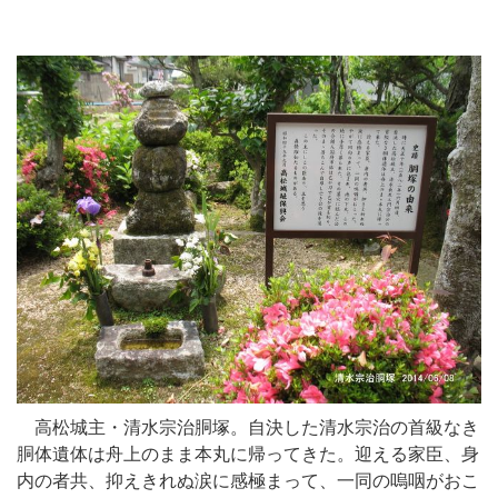
高松城主・清水宗治胴塚。自決した清水宗治の首級なき
胴体遺体は舟上のまま本丸に帰ってきた。迎える家臣、身
内の者共、抑えきれぬ涙に感極まって、一同の嗚咽がおこ