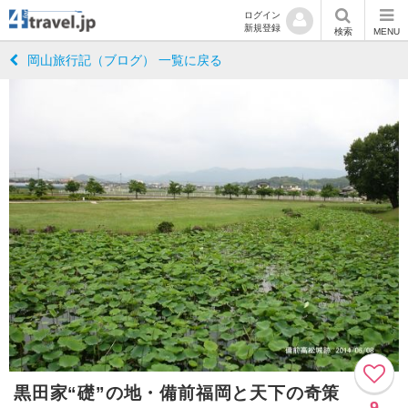
ログイン
新規登録
検索
MENU
岡山旅行記（ブログ） 一覧に戻る
黒田家“礎”の地・備前福岡と天下の奇策
9