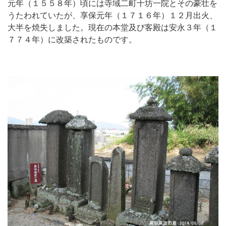
元年（１５５８年）頃には寺域二町十坊一院とその豪壮を
うたわれていたが、享保元年（１７１６年）１２月出火、
大半を焼失しました。現在の本堂及び客殿は安永３年（１
７７４年）に改築されたものです。