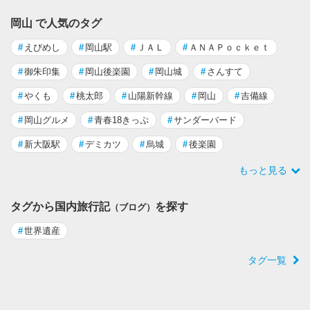
岡山 で人気のタグ
#
えびめし
#
岡山駅
#
ＪＡＬ
#
ＡＮＡＰｏｃｋｅｔ
#
御朱印集
#
岡山後楽園
#
岡山城
#
さんすて
#
やくも
#
桃太郎
#
山陽新幹線
#
岡山
#
吉備線
#
岡山グルメ
#
青春18きっぷ
#
サンダーバード
#
新大阪駅
#
デミカツ
#
烏城
#
後楽園
もっと見る
タグから国内旅行記
を探す
（ブログ）
#
世界遺産
タグ一覧