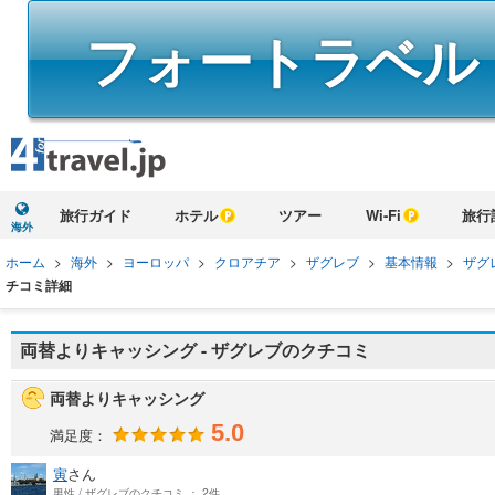
フォートラベル
旅行ガイド
ホテル
ツアー
Wi-Fi
旅行
海外
ホーム
>
海外
>
ヨーロッパ
>
クロアチア
>
ザグレブ
>
基本情報
>
ザグ
チコミ詳細
両替よりキャッシング - ザグレブのクチコミ
両替よりキャッシング
5.0
満足度：
寅
さん
男性 / ザグレブのクチコミ ： 2件