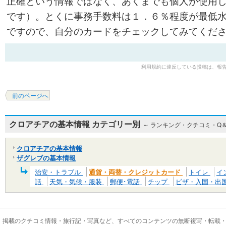
正確という情報ではなく、あくまでも個人が使用
です）。とくに事務手数料は１．６％程度が最低
ですので、自分のカードをチェックしてみてくだ
利用規約に違反している投稿は、報
前のページへ
クロアチアの基本情報 カテゴリー別
～ ランキング・クチコミ・Q
クロアチアの基本情報
ザグレブの基本情報
治安・トラブル
通貨・両替・クレジットカード
トイレ
イ
話
天気・気候・服装
郵便･電話
チップ
ビザ・入国・出
掲載のクチコミ情報・旅行記・写真など、すべてのコンテンツの無断複写・転載