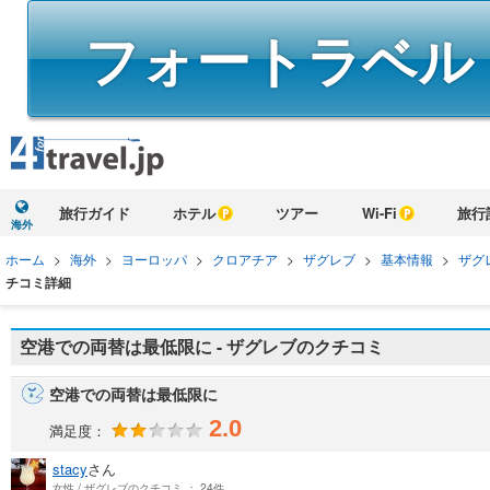
フォートラベル
旅行ガイド
ホテル
ツアー
Wi-Fi
旅行
海外
ホーム
>
海外
>
ヨーロッパ
>
クロアチア
>
ザグレブ
>
基本情報
>
ザグ
チコミ詳細
空港での両替は最低限に - ザグレブのクチコミ
空港での両替は最低限に
2.0
満足度：
stacy
さん
女性 / ザグレブのクチコミ ： 24件