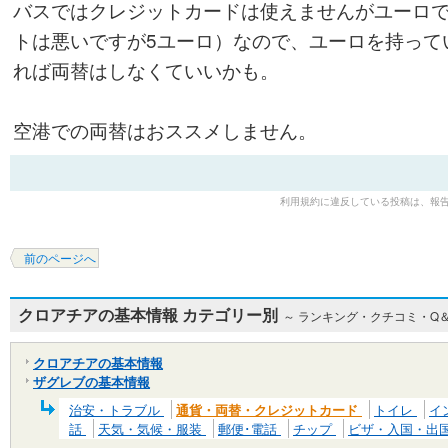
バスではクレジットカードは使えませんがユーロで
トは悪いですが5ユーロ）なので、ユーロを持って
れば両替はしなくていいかも。
空港での両替はおススメしません。
利用規約に違反している投稿は、報
前のページへ
クロアチアの基本情報 カテゴリー別
～ ランキング・クチコミ・Q
クロアチアの基本情報
ザグレブの基本情報
治安・トラブル
通貨・両替・クレジットカード
トイレ
イ
話
天気・気候・服装
郵便･電話
チップ
ビザ・入国・出