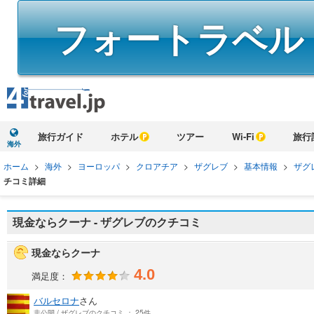
フォートラベル
旅行ガイド
ホテル
ツアー
Wi-Fi
旅行
海外
ホーム
>
海外
>
ヨーロッパ
>
クロアチア
>
ザグレブ
>
基本情報
>
ザグ
チコミ詳細
現金ならクーナ - ザグレブのクチコミ
現金ならクーナ
4.0
満足度：
バルセロナ
さん
非公開 / ザグレブのクチコミ ： 25件