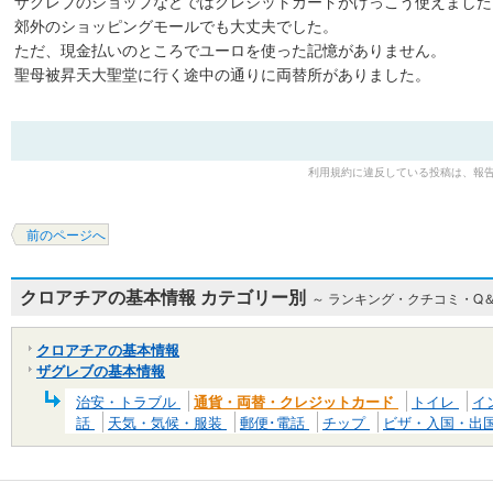
ザグレブのショップなどではクレジットカードがけっこう使えました
郊外のショッピングモールでも大丈夫でした。
ただ、現金払いのところでユーロを使った記憶がありません。
聖母被昇天大聖堂に行く途中の通りに両替所がありました。
利用規約に違反している投稿は、報
前のページへ
クロアチアの基本情報 カテゴリー別
～ ランキング・クチコミ・Q
クロアチアの基本情報
ザグレブの基本情報
治安・トラブル
通貨・両替・クレジットカード
トイレ
イ
話
天気・気候・服装
郵便･電話
チップ
ビザ・入国・出