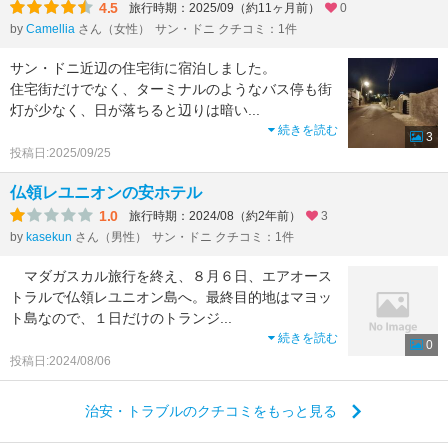
4.5
旅行時期：2025/09（約11ヶ月前）
0
by
Camellia
さん（女性）
サン・ドニ クチコミ：1件
サン・ドニ近辺の住宅街に宿泊しました。
住宅街だけでなく、ターミナルのようなバス停も街
灯が少なく、日が落ちると辺りは暗い
...
続きを読む
3
投稿日:2025/09/25
仏領レユニオンの安ホテル
1.0
旅行時期：2024/08（約2年前）
3
by
kasekun
さん（男性）
サン・ドニ クチコミ：1件
マダガスカル旅行を終え、８月６日、エアオース
トラルで仏領レユニオン島へ。最終目的地はマヨッ
ト島なので、１日だけのトランジ
...
続きを読む
0
投稿日:2024/08/06
治安・トラブルのクチコミをもっと見る