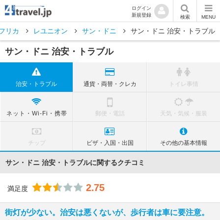
ログイン
新規登録
検索
MENU
フリカ
レユニオン
サン・ドニ
サン・ドニ 治安・トラブル
サン・ドニ 治安・トラブル
治安・トラブル
通貨・両替・クレカ
トイレ事情
ネット・Wi-Fi・携帯
郵便・電話
天気・気候・服装
チップ
ビザ・入国・出国
その他の基本情報
サン・ドニ 治安・トラブルに関するクチコミ
2.75
満足度
街灯が少ない。治安は悪くないが、歩行者は車に要注意。