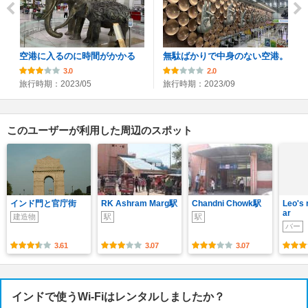
空港に入るのに時間がかかる
無駄ばかりで中身のない空港。
3.0
2.0
旅行時期：2023/05
旅行時期：2023/09
このユーザーが利用した周辺のスポット
インド門と官庁街
RK Ashram Marg駅
Chandni Chowk駅
Leo's 
ar
建造物
駅
駅
バー
3.61
3.07
3.07
インドで使うWi-Fiはレンタルしましたか？