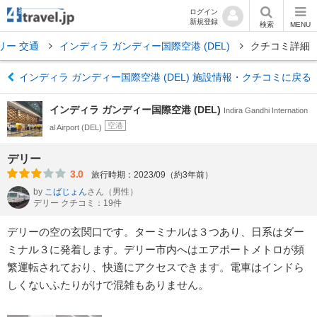
ログイン
新規登録
検索
MENU
リー 交通
インディラ ガンディー国際空港 (DEL)
クチコミ詳細
インディラ ガンディー国際空港 (DEL) 施設情報・クチコミに戻る
インディラ ガンディー国際空港 (DEL)
Indira Gandhi Internation
空港
al Airport (DEL)
デリー
3.0
旅行時期：2023/09（約3年前）
by
こばじょん
さん
（男性）
デリー クチコミ：19件
デリーの空の玄関口です。ターミナルは３つあり、日系はダー
ミナル３に発着します。デリー市内へはエアポートメトロが頻
繁運転されており、快適にアクセスできます。電車はインドら
しくないふたりがけで混雑もありません。