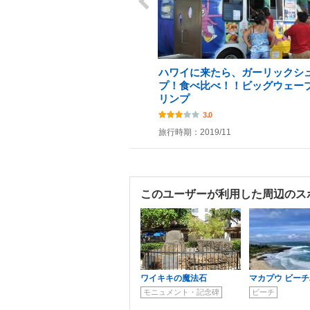
ハワイに来たら、ガーリックシ
プ！食べ比べ！！ビッグウェー
リンプ
3.0
旅行時期：2019/11
このユーザーが利用した周辺のス
ワイキキの魔法石
マカプウ ビー
モニュメント・記念碑
ビーチ