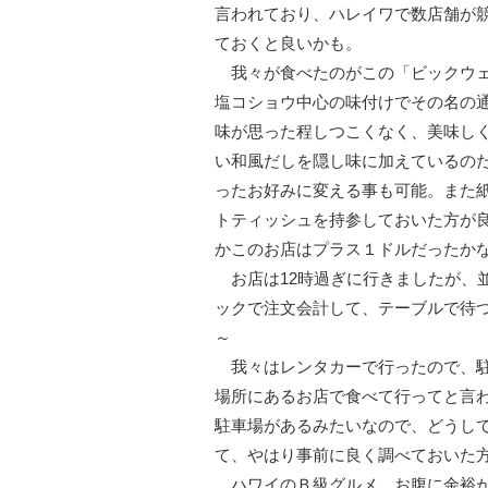
言われており、ハレイワで数店舗が
ておくと良いかも。
我々が食べたのがこの「ビックウェ
塩コショウ中心の味付けでその名の
味が思った程しつこくなく、美味し
い和風だしを隠し味に加えているの
ったお好みに変える事も可能。また
トティッシュを持参しておいた方が
かこのお店はプラス１ドルだったか
お店は12時過ぎに行きましたが、
ックで注文会計して、テーブルで待
～
我々はレンタカーで行ったので、駐
場所にあるお店で食べて行ってと言
駐車場があるみたいなので、どうし
て、やはり事前に良く調べておいた
ハワイのＢ級グルメ、お腹に余裕が