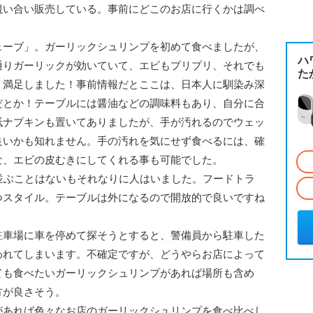
競い合い販売している。事前にどこのお店に行くかは調べ
ーブ」。ガーリックシュリンプを初めて食べましたが、
ハ
通りガーリックが効いていて、エビもプリプリ、それでも
た
く満足しました！事前情報だとここは、日本人に馴染み深
だとか！テーブルには醤油などの調味料もあり、自分に合
紙ナプキンも置いてありましたが、手が汚れるのでウェッ
良いかも知れません。手の汚れを気にせず食べるには、確
な、エビの皮むきにしてくれる事も可能でした。
並ぶことはないもそれなりに人はいました。フードトラ
つスタイル。テーブルは外になるので開放的で良いですね
車場に車を停めて探そうとすると、警備員から駐車した
われてしまいます。不確定ですが、どうやらお店によって
ても食べたいガーリックシュリンプがあれば場所も含め
方が良さそう。
あれば色々なお店のガーリックシュリンプを食べ比べし