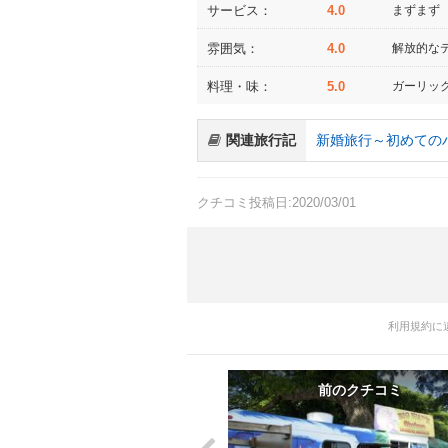
サービス：
4.0
まずまず
雰囲気：
4.0
解放的な
料理・味：
5.0
ガーリッ
関連旅行記
新婚旅行～初めての
クチコミ投稿日:2020/03/01
利用規約に
前のクチコミ