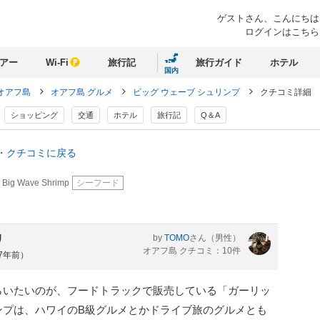
ゲストさん、
こんにちは
ログインはこちら
アー
Wi-Fi
旅行記
旅行ガイド
ホテル
国内
オアフ島
オアフ島 グルメ
ビッグ ウェーブ シュリンプ
クチコミ詳細
ショッピング
交通
ホテル
旅行記
Q＆A
報・クチコミに戻る
プ
Big Wave Shrimp
シーフード
リ
by
TOMO
さん
（男性）
オアフ島 クチコミ：10件
約7年前）
いたいのが、フードトラックで販売している「ガーリッ
ンプは、ハワイのB級グルメとかドライブ旅のグルメとも