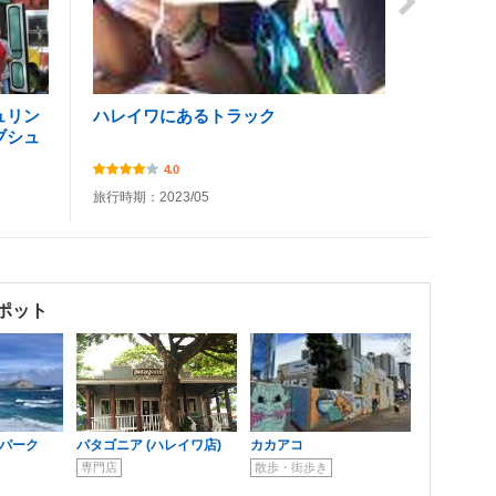
ュリン
ハレイワにあるトラック
ブシュ
4.0
旅行時期：2023/05
ポット
チパーク
パタゴニア (ハレイワ店)
カカアコ
専門店
散歩・街歩き