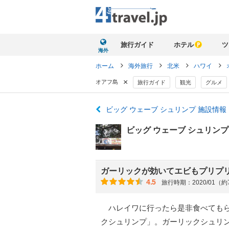
旅行ガイド
ホテル
ツ
海外
ホーム
海外旅行
北米
ハワイ
×
オアフ島
旅行ガイド
観光
グルメ
ビッグ ウェーブ シュリンプ 施設情
ビッグ ウェーブ シュリン
ガーリックが効いてエビもプリプ
4.5
旅行時期：2020/01（
ハレイワに行ったら是非食べてもら
クシュリンプ」。ガーリックシュリ