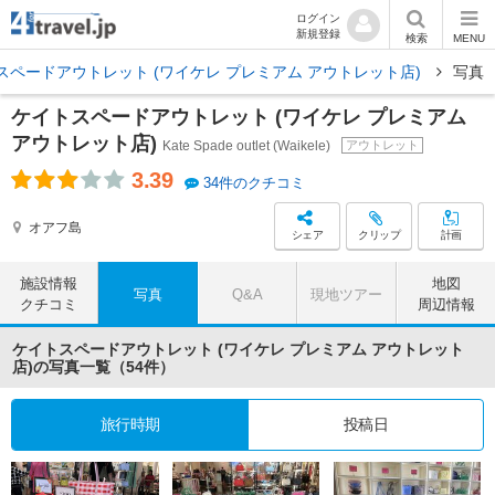
ログイン
新規登録
検索
MENU
スペードアウトレット (ワイケレ プレミアム アウトレット店)
写真
ケイトスペードアウトレット (ワイケレ プレミアム
アウトレット店)
Kate Spade outlet (Waikele)
アウトレット
3.39
34件のクチコミ
オアフ島
シェア
クリップ
計画
施設情報
地図
写真
Q&A
現地ツアー
クチコミ
周辺情報
ケイトスペードアウトレット (ワイケレ プレミアム アウトレット
店)の写真一覧（54件）
旅行時期
投稿日