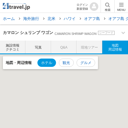
ログイン
新規登録
検索
MENU
ホーム
海外旅行
北米
ハワイ
オアフ島
オアフ島 
カマロン シュリンプ ワゴン
シーフード
CAMARON SHRIMP WAGON
施設情報
地図
写真
Q&A
現地ツアー
クチコミ
周辺情報
地図・
周辺情報
ホテル
観光
グルメ