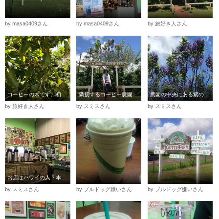
by masa0409さん
by masa0409さん
by 旅好き人さん
コーヒーの木です。初めて見ました。
隣接するコーヒー農園
農園の中央にある紫の木。かわいいでしょ？
by 旅好き人さん
by スミスさん
by スミスさん
お店はハワイの人？本土からの人？が多いです。
by スミスさん
by ブルドッグ嫌いさん
by ブルドッグ嫌いさん