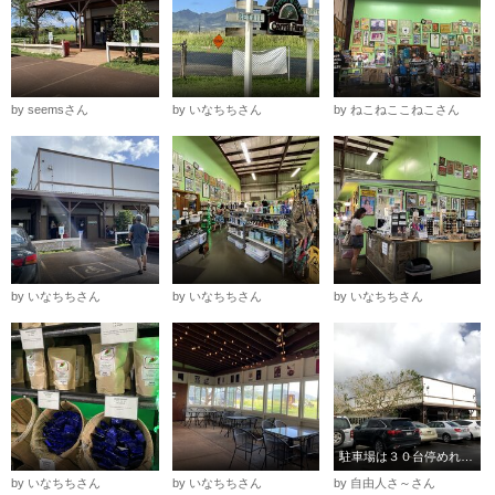
by seemsさん
by いなちちさん
by ねこねここねこさん
by いなちちさん
by いなちちさん
by いなちちさん
駐車場は３０台停めれるけど、いつも満員です
by いなちちさん
by いなちちさん
by 自由人さ～さん