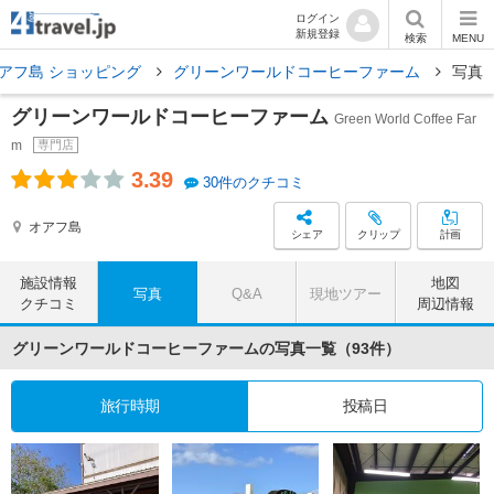
ログイン
新規登録
検索
MENU
アフ島 ショッピング
グリーンワールドコーヒーファーム
写真
グリーンワールドコーヒーファーム
Green World Coffee Far
m
専門店
3.39
30件のクチコミ
オアフ島
シェア
クリップ
計画
施設情報
地図
写真
Q&A
現地ツアー
クチコミ
周辺情報
グリーンワールドコーヒーファームの写真一覧（93件）
旅行時期
投稿日