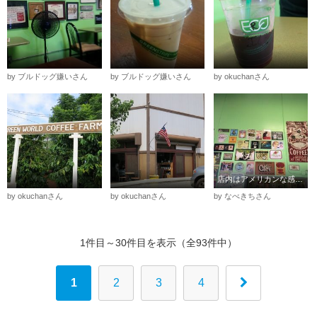
by ブルドッグ嫌いさん
by ブルドッグ嫌いさん
by okuchanさん
店内はアメリカンな感じ。
by okuchanさん
by okuchanさん
by なべきちさん
1件目～30件目を表示（全93件中）
1
2
3
4