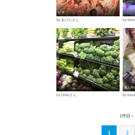
ピザ
by あけちさん
by for
by cheeさん
by lul
1件目～
1
2