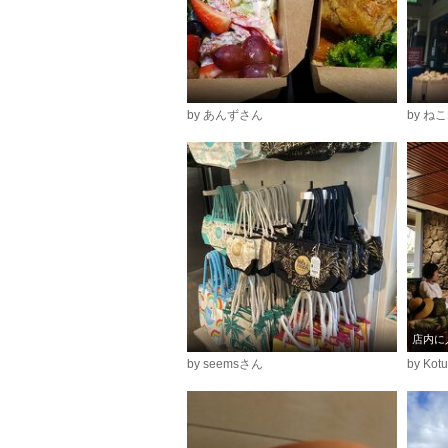
by あんずさん
by 
店内に
by seemsさん
by Kot