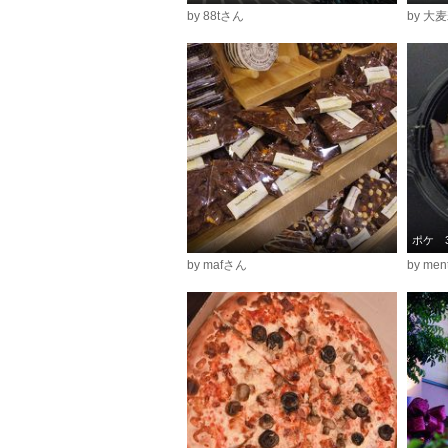
by 88tさん
by 大
ポケ 
by mafさん
by me