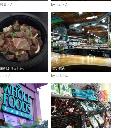
麦若葉さん
by mafさん
3種類ありました。
広い店内
ntheさん
by smlさん