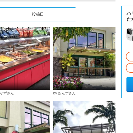
ハ
投稿日
た
ずかずさん
by あんずさん