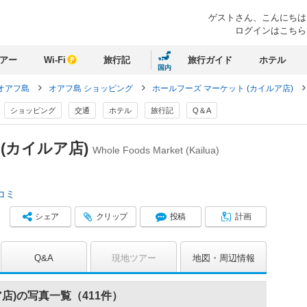
ゲストさん、
こんにちは
ログインはこちら
アー
Wi-Fi
旅行記
旅行ガイド
ホテル
国内
オアフ島
オアフ島 ショッピング
ホールフーズ マーケット (カイルア店)
ショッピング
交通
ホテル
旅行記
Q＆A
(カイルア店)
Whole Foods Market (Kailua)
コミ
シェア
クリップ
投稿
計画
Q&A
現地ツアー
地図
周辺情報
店)の写真一覧（411件）