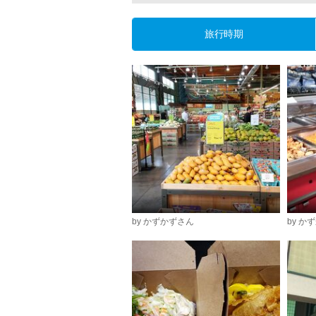
旅行時期
by かずかずさん
by か