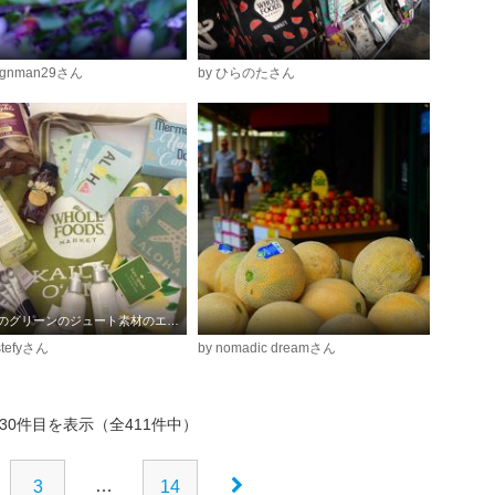
eignman29さん
by ひらのたさん
真ん中のグリーンのジュート素材のエコバッグを今回購入
ustefyさん
by nomadic dreamさん
30件目を表示（全411件中）
…
3
14