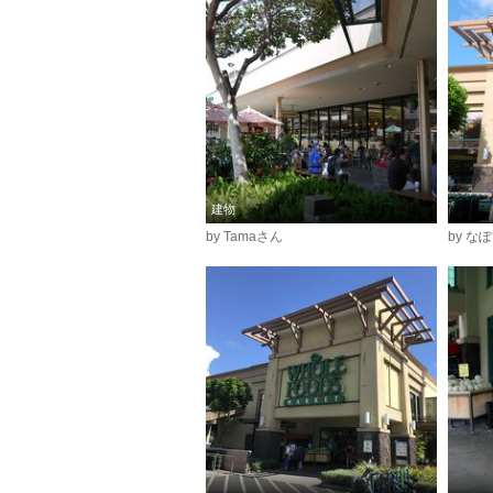
建物
by Tamaさん
by な