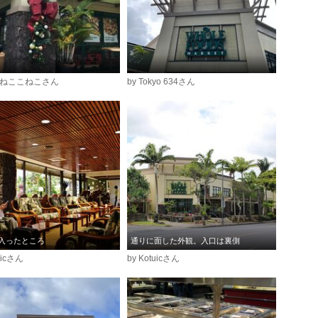
ねこねここねこさん
by Tokyo 634さん
入ったところ
通りに面した外観。入口は裏側
uicさん
by Kotuicさん