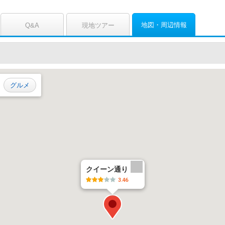
地図
周辺情報
Q&A
現地ツアー
グルメ
クイーン通り
3.46