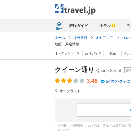
旅行ガイド
ホテル
ツ
海外
ホーム
海外旅行
オセアニア・ミクロ
地図・周辺情報
×
オークランド
旅行ガイド
観光
グル
クイーン通り
散
Queen Street
3.46
54件のクチ
オークランド
※地図・周辺情報については、表示される位置が
ざいます。