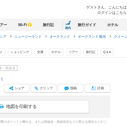
ゲストさん、
こんにちは
ログインはこちら
アー
Wi-Fi
旅行記
旅行ガイド
ホテル
国内
ネシア
ニュージーランド
オークランド
オークランド 観光
クイー
メ
ショッピング
交通
ホテル
ツアー
旅行記
Q＆A
歩・街歩き
コミ
シェア
クリップ
投稿
計画
地図を印刷する
実際のポイントと離れる、または路線名・路線状況などが異なる場合などがご