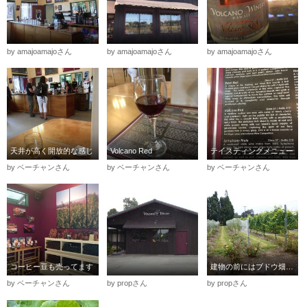
by amajoamajoさん
by amajoamajoさん
by amajoamajoさん
天井が高く開放的な感じ
Volcano Red
テイスティングメニュー
by ベーチャンさん
by ベーチャンさん
by ベーチャンさん
コーヒー豆も売ってます
建物の前にはブドウ畑があります
by ベーチャンさん
by propさん
by propさん