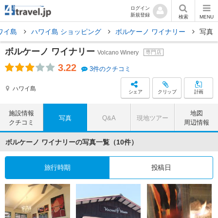
ログイン
新規登録
検索
MENU
ワイ島
ハワイ島 ショッピング
ボルケーノ ワイナリー
写真
ボルケーノ ワイナリー
Volcano Winery
専門店
3.22
3件のクチコミ
ハワイ島
シェア
クリップ
計画
施設情報
地図
写真
Q&A
現地ツアー
クチコミ
周辺情報
ボルケーノ ワイナリーの写真一覧（10件）
旅行時期
投稿日