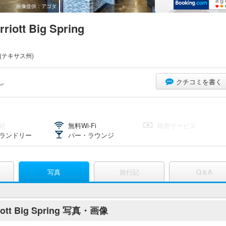
画像提供：アゴダ
riott Big Spring
(テキサス州)
し
クチコミを書く
迎
無料Wi-Fi
両替サービス
ランドリー
バー・ラウンジ
写真
旅行記
Q＆A
riott Big Spring 写真・画像