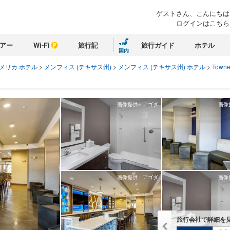
ゲストさん、こんにちは
ログインはこちら
アー
Wi-Fi
旅行記
旅行ガイド
ホテル
国内
メリカ ホテル
>
メンフィス (テキサス州)
>
メンフィス (テキサス州) ホテル
>
Towne
画像提供：アゴダ
画像
画像提供：アゴダ
画像
旅行会社で詳細を