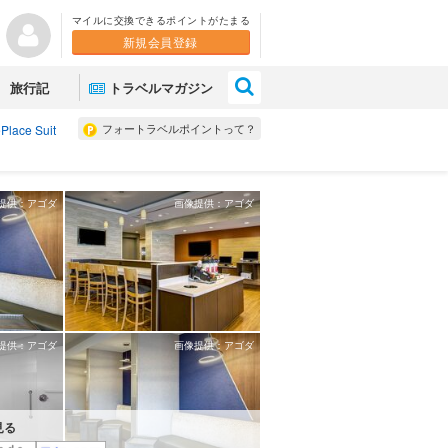
マイルに交換できるポイントがたまる
新規会員登録
×
旅行記
トラベルマガジン
フォートラベルポイントって？
Place Suit
提供：アゴダ
画像提供：アゴダ
提供：アゴダ
画像提供：アゴダ
見る