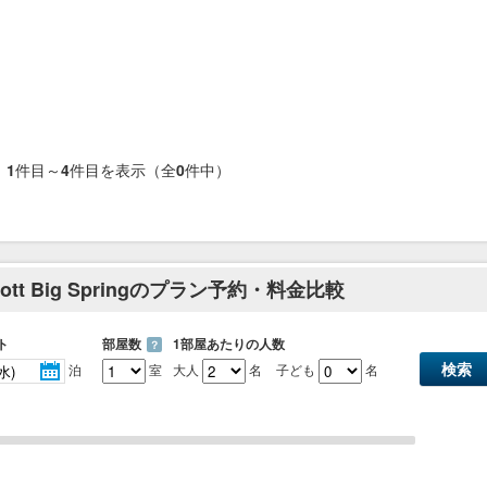
1
件目～
4
件目を表示（全
0
件中）
Marriott Big Springのプラン予約・料金比較
ト
部屋数
1部屋あたりの人数
？
泊
室
大人
名
子ども
名