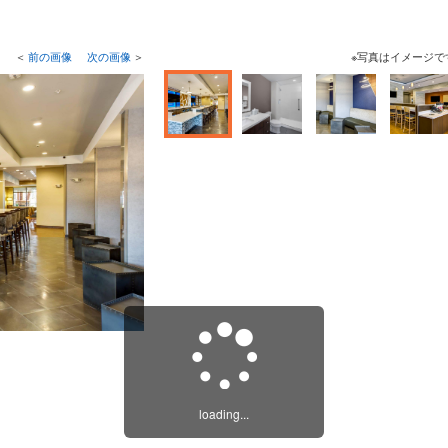
＜
前の画像
次の画像
＞
※写真はイメージで
loading...