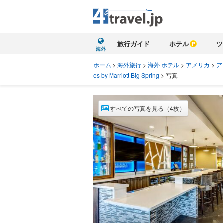
旅行ガイド
ホテル
ツ
海外
ホーム
>
海外旅行
>
海外 ホテル
>
アメリカ
>
ア
es by Marriott Big Spring
>
写真
すべての写真を見る（4枚）