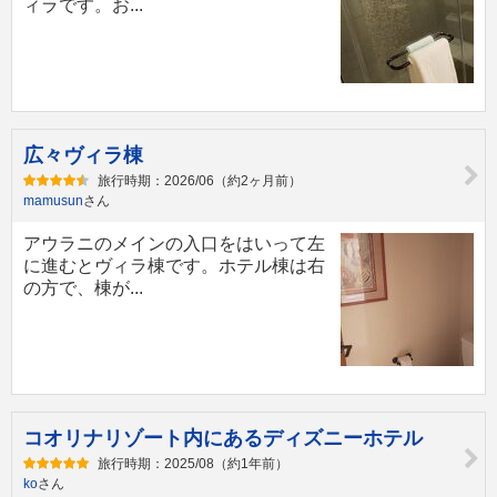
ィラです。お...
広々ヴィラ棟
旅行時期：2026/06（約2ヶ月前）
mamusun
さん
アウラニのメインの入口をはいって左
に進むとヴィラ棟です。ホテル棟は右
の方で、棟が...
コオリナリゾート内にあるディズニーホテル
旅行時期：2025/08（約1年前）
ko
さん