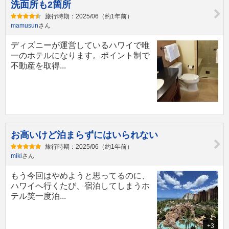
洗面所も2箇所
旅行時期：2025/06（約1年前）
mamusun
さん
ディズニーが運営しているハワイで唯
一のホテルになります。ポイント制で
不動産を取得...
お高いけど泊まらずにはいられない
旅行時期：2025/06（約1年前）
miki
さん
もう今回はやめようと思ってるのに、
ハワイへ行くたび、宿泊してしまうホ
テル笑一度泊...
+3