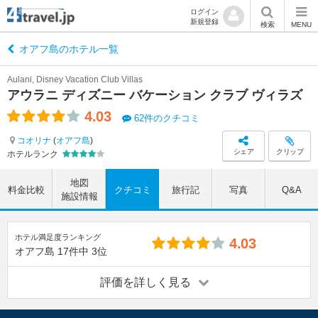
ログイン
新規登録
検索
MENU
オアフ島のホテル一覧
Aulani, Disney Vacation Club Villas
アウラニ ディズニー バケーション クラブ ヴィラズ
4.03
62件のクチコミ
コオリナ
(
オアフ島
)
シェア
クリップ
ホテルランク
地図
料金比較
クチコミ
旅行記
写真
Q&A
施設情報
ホテル満足度ランキング
4.03
オアフ島
17件中
3位
評価を詳しく見る