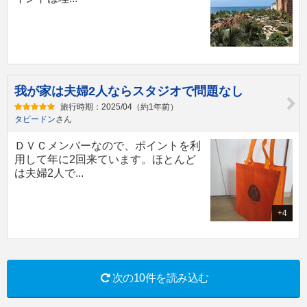
我が家は夫婦2人ならスタジオで問題なし
旅行時期：2025/04（約1年前）
タビードン
さん
ＤＶＣメンバーなので、ポイントを利
用して年に2回来ています。ほとんど
は夫婦2人で...
+4
次の10件を読み込む