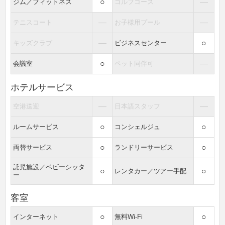
○
―
ジム／フィットネス
ゴルフコース
―
―
テニスコート
お子様用プール
―
○
キッズクラブ
ビジネスセンター
○
―
会議室
ペット同伴可
ホテルサービス
―
―
空港送迎
日本語スタッフ
○
○
ルームサービス
コンシェルジュ
○
○
両替サービス
ランドリーサービス
託児施設／ベビーシッタ
○
○
レンタカー／ツアー手配
ー
客室
○
○
インターネット
無料Wi-Fi