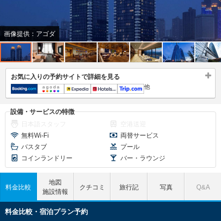
画像提供：アゴダ
お気に入りの予約サイトで詳細を見る
他
設備・サービスの特徴
日本語スタッフ
空港送迎
無料Wi-Fi
両替サービス
バスタブ
プール
コインランドリー
バー・ラウンジ
地図
料金比較
クチコミ
旅行記
写真
Q&A
施設情報
料金比較・宿泊プラン予約