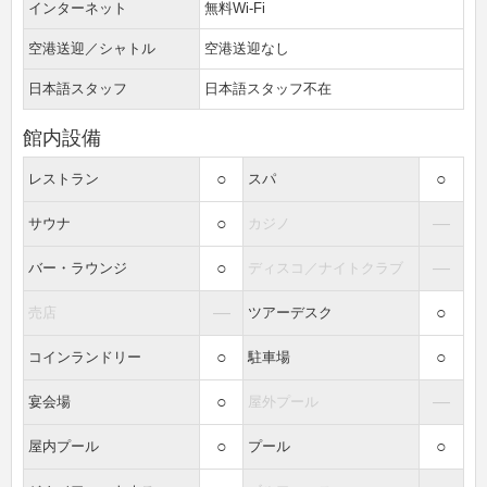
インターネット
無料Wi-Fi
空港送迎／シャトル
空港送迎なし
日本語スタッフ
日本語スタッフ不在
館内設備
○
○
レストラン
スパ
○
―
サウナ
カジノ
○
―
バー・ラウンジ
ディスコ／ナイトクラブ
―
○
売店
ツアーデスク
○
○
コインランドリー
駐車場
○
―
宴会場
屋外プール
○
○
屋内プール
プール