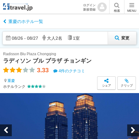
ログイン
新規登録
検索
MENU
重慶のホテル一覧
08
/
26
-
08
/
27
大人
2
名
1
室
変更
Radisson Blu Plaza Chongqing
ラディソン ブル プラザ チョンギン
3.33
4件のクチコミ
重慶
シェア
クリップ
ホテルランク