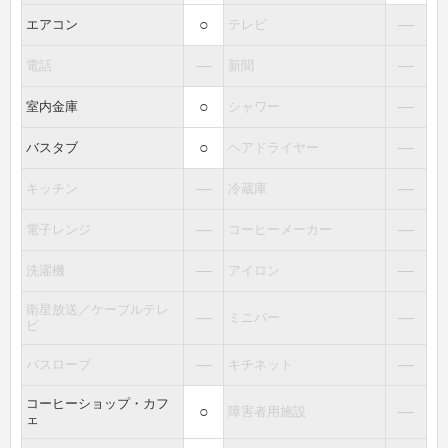
○
―
エアコン
テレビ
―
―
電話
新聞
○
―
室内金庫
シャワー
○
―
バスタブ
ヘアドライヤー
―
―
キッチン
冷蔵庫
―
―
電子レンジ
コーヒーメーカー
―
―
洗濯機
アイロン
衛星放送／ケーブルテレ
―
―
ミニバー
ビ
―
―
バスローブ
キチネット
コーヒーショップ・カフ
○
―
障害者用施設
ェ