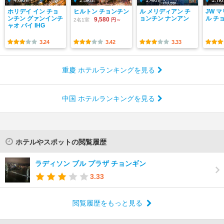
4.6km
2.3km
1.4km
1.7k
ホリデイ イン チョ
ヒルトン チョンチン
ル メリディアン チ
JW 
ンチン グァンインチ
ョンチン ナンアン
ル チ
9,580
2名1室
円～
ャオ バイ IHG
3.24
3.42
3.33
重慶 ホテルランキングを見る
中国 ホテルランキングを見る
ホテルやスポットの閲覧履歴
ラディソン ブル プラザ チョンギン
3.33
閲覧履歴をもっと見る