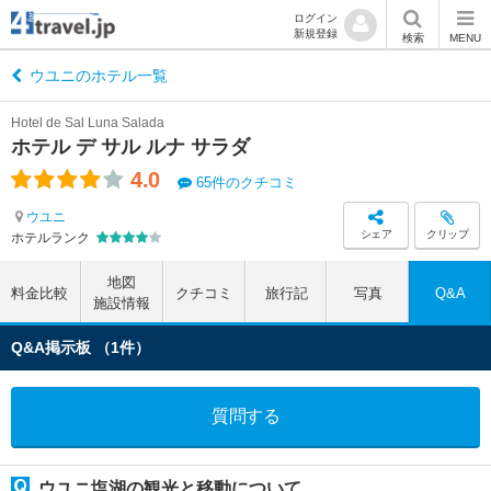
ログイン
新規登録
検索
MENU
ウユニのホテル一覧
Hotel de Sal Luna Salada
ホテル デ サル ルナ サラダ
4.0
65件のクチコミ
ウユニ
シェア
クリップ
ホテルランク
地図
料金比較
クチコミ
旅行記
写真
Q&A
施設情報
Q&A掲示板 （1件）
質問する
ウユニ塩湖の観光と移動について