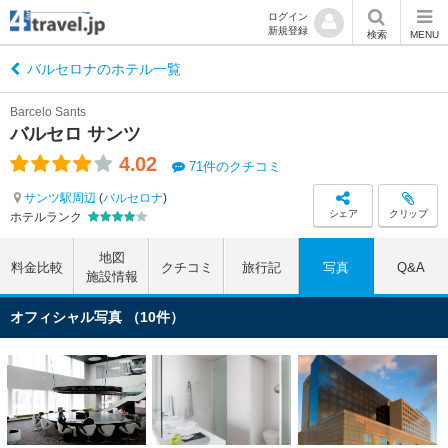
ログイン
新規登録
検索
MENU
バルセロナのホテル一覧
Barcelo Sants
バルセロ サンツ
4.02
71件のクチコミ
サンツ駅周辺
(
バルセロナ
)
シェア
クリップ
ホテルランク
地図
料金比較
クチコミ
旅行記
写真
Q&A
施設情報
オフィシャル写真 （10件）